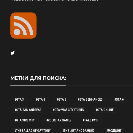
МЕТКИ ДЛЯ ПОИСКА:
#GTA 3
#GTA 4
#GTA 5
#GTA 5 ENHANCED
#GTA 6
#GTA: SAN ANDREAS
#GTA: VICE CITY STORIES
#GTA ONLINE
#GTA VICE CITY
#ROCKSTAR GAMES
#TAKE TWO
#THE BALLAD OF GAY TONY
#THE LOST AND DAMNED
#МОДДИНГ