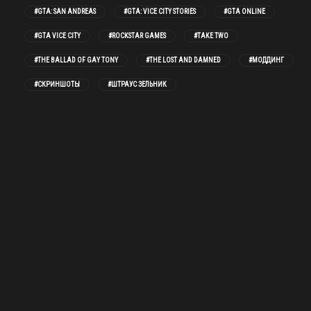
#GTA: SAN ANDREAS
#GTA: VICE CITY STORIES
#GTA ONLINE
#GTA VICE CITY
#ROCKSTAR GAMES
#TAKE TWO
#THE BALLAD OF GAY TONY
#THE LOST AND DAMNED
#МОДДИНГ
#СКРИНШОТЫ
#ШТРАУС ЗЕЛЬНИК