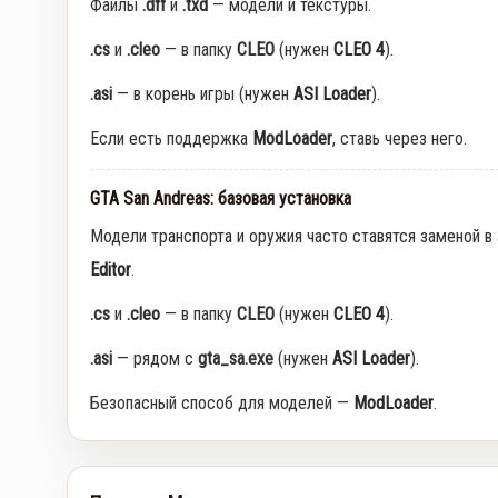
Файлы
.dff
и
.txd
— модели и текстуры.
.cs
и
.cleo
— в папку
CLEO
(нужен
CLEO 4
).
.asi
— в корень игры (нужен
ASI Loader
).
Если есть поддержка
ModLoader
, ставь через него.
GTA San Andreas: базовая установка
Модели транспорта и оружия часто ставятся заменой в
Editor
.
.cs
и
.cleo
— в папку
CLEO
(нужен
CLEO 4
).
.asi
— рядом с
gta_sa.exe
(нужен
ASI Loader
).
Безопасный способ для моделей —
ModLoader
.