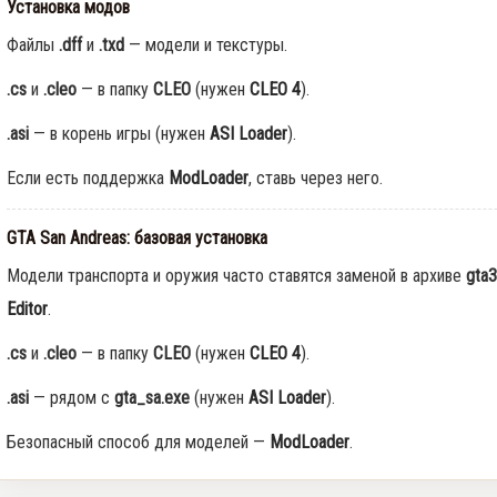
Установка модов
Rockstar и Netflix представят
новый трейлер геймплея GTA
Файлы
.dff
и
.txd
— модели и текстуры.
6 первыми
.cs
и
.cleo
— в папку
CLEO
(нужен
CLEO 4
).
0
39
.asi
— в корень игры (нужен
ASI Loader
).
Недельное событие GTA
Если есть поддержка
ModLoader
, ставь через него.
Online: Летний ограбление (6–
12 августа)
0
382
GTA San Andreas: базовая установка
Модели транспорта и оружия часто ставятся заменой в архиве
gta3
Editor
.
.cs
и
.cleo
— в папку
CLEO
(нужен
CLEO 4
).
.asi
— рядом с
gta_sa.exe
(нужен
ASI Loader
).
Безопасный способ для моделей —
ModLoader
.