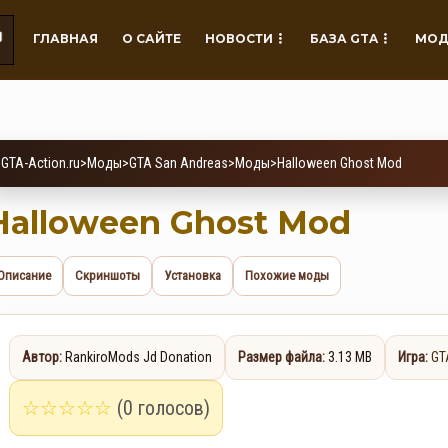
ГЛАВНАЯ
О САЙТЕ
НОВОСТИ
БАЗА GTA
МОД
GTA-Action.ru
>
Моды
>
GTA San Andreas
>
Моды
>
Halloween Ghost Mod
Halloween Ghost Mod
Описание
Скриншоты
Установка
Похожие моды
Автор:
RankiroMods Jd Donation
Размер файла:
3.13 MB
Игра:
GT
☆
☆
☆
☆
☆
(0 голосов)