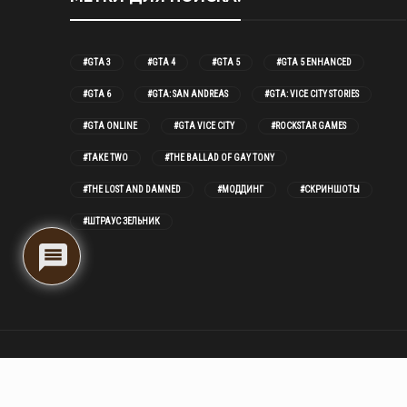
#GTA 3
#GTA 4
#GTA 5
#GTA 5 ENHANCED
#GTA 6
#GTA: SAN ANDREAS
#GTA: VICE CITY STORIES
#GTA ONLINE
#GTA VICE CITY
#ROCKSTAR GAMES
#TAKE TWO
#THE BALLAD OF GAY TONY
#THE LOST AND DAMNED
#МОДДИНГ
#СКРИНШОТЫ
#ШТРАУС ЗЕЛЬНИК
GTA-Action.ru (c) 2005-2026
- Сайт основан фанатами серии
Grand Theft Auto
, является некомерческим проектом. При цитирования материала не забывайте указывать ссылку на источник информации.