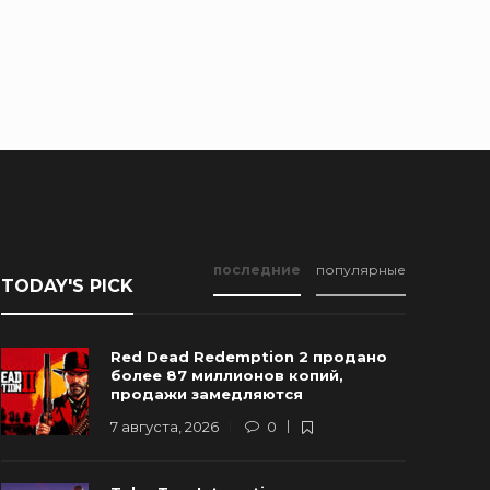
последние
популярные
TODAY'S PICK
Red Dead Redemption 2 продано
более 87 миллионов копий,
продажи замедляются
7 августа, 2026
0
Новые Арт-Работы GTA 6