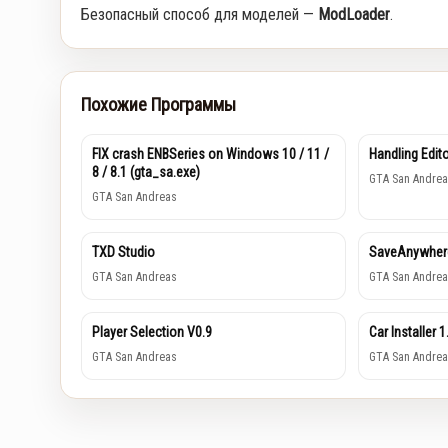
Безопасный способ для моделей —
ModLoader
.
Похожие Программы
FIX crash ENBSeries on Windows 10 / 11 /
Handling Edito
8 / 8.1 (gta_sa.exe)
GTA San Andrea
GTA San Andreas
TXD Studio
SaveAnywhe
GTA San Andreas
GTA San Andrea
Player Selection V0.9
Car Installer 1
GTA San Andreas
GTA San Andrea