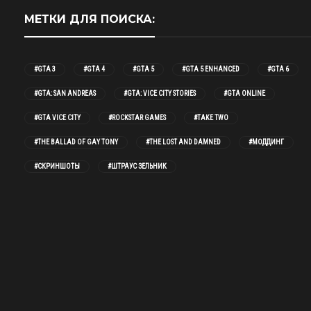
МЕТКИ ДЛЯ ПОИСКА:
#GTA 3
#GTA 4
#GTA 5
#GTA 5 ENHANCED
#GTA 6
#GTA: SAN ANDREAS
#GTA: VICE CITY STORIES
#GTA ONLINE
#GTA VICE CITY
#ROCKSTAR GAMES
#TAKE TWO
#THE BALLAD OF GAY TONY
#THE LOST AND DAMNED
#МОДДИНГ
#СКРИНШОТЫ
#ШТРАУС ЗЕЛЬНИК