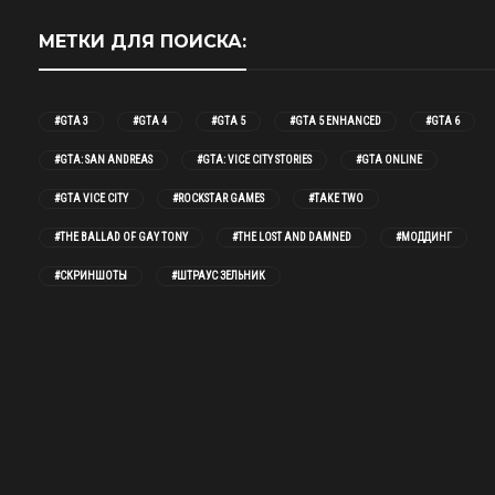
МЕТКИ ДЛЯ ПОИСКА:
#GTA 3
#GTA 4
#GTA 5
#GTA 5 ENHANCED
#GTA 6
#GTA: SAN ANDREAS
#GTA: VICE CITY STORIES
#GTA ONLINE
#GTA VICE CITY
#ROCKSTAR GAMES
#TAKE TWO
#THE BALLAD OF GAY TONY
#THE LOST AND DAMNED
#МОДДИНГ
#СКРИНШОТЫ
#ШТРАУС ЗЕЛЬНИК