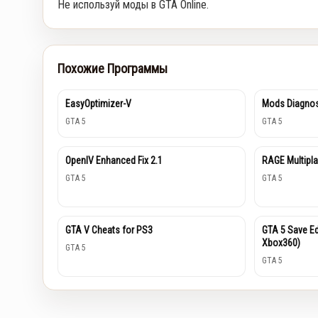
Не используй моды в GTA Online.
Похожие Программы
EasyOptimizer-V
Mods Diagnos
GTA 5
GTA 5
OpenIV Enhanced Fix 2.1
RAGE Multiplay
GTA 5
GTA 5
GTA V Cheats for PS3
GTA 5 Save Edi
Xbox360)
GTA 5
GTA 5