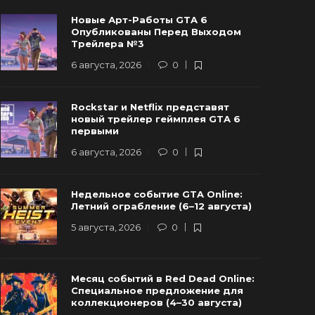
Новые Арт-Работы GTA 6
Опубликованы Перед Выходом
Трейлера №3
6 августа, 2026
0
Rockstar и Netflix представят
ockstar и Netflix представят новый
Инсайдер:
новый трейлер геймплея GTA 6
трейлер геймплея GTA 6 первыми
нового о G
первыми
 августа, 2026
0
9
29 июля, 202
6 августа, 2026
0
Недельное событие GTA Online:
Летний ограбление (6–12 августа)
5 августа, 2026
0
Месяц событий в Red Dead Online:
Специальное предложение для
коллекционеров (4–30 августа)