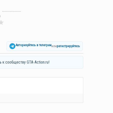
л
Авторизуйтесь в телеграм
или
регистрируйтесь
ь к сообществу GTA-Action.ru!
я*