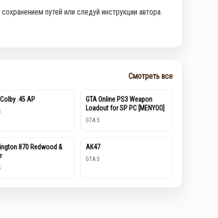
 сохранением путей или следуй инструкции автора.
Смотреть все
Colby .45 AP
GTA Online PS3 Weapon
Loadout for SP PC [MENYOO]
5
GTA 5
ington 870 Redwood &
AK47
r
GTA 5
5