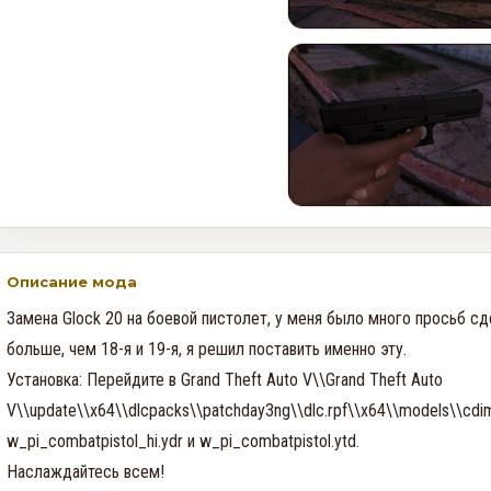
В GTA Online вышло новое
обновление для исправления
проблем финала ограбления
в Kortz Center
0
184
Как получить редкий
номерной знак LS Pounders в
GTA Online на этой неделе
Описание мода
0
133
Замена Glock 20 на боевой пистолет, у меня было много просьб сдел
больше, чем 18-я и 19-я, я решил поставить именно эту. 

Установка: Перейдите в Grand Theft Auto V\\Grand Theft Auto 
V\\update\\x64\\dlcpacks\\patchday3ng\\dlc.rpf\\x64\\models\\cdim
w_pi_combatpistol_hi.ydr и w_pi_combatpistol.ytd.

Наслаждайтесь всем!
