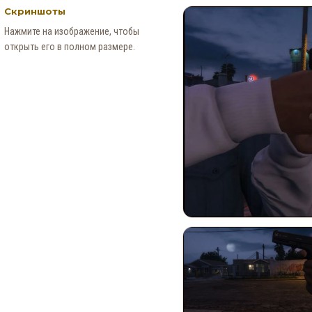
Скриншоты
Нажмите на изображение, чтобы
открыть его в полном размере.
Месяц событий в Red Dead
Online: Специальное
предложение для
коллекционеров (4–30
августа)
0
118