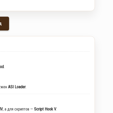
д
txd
.
ужен
ASI Loader
.
IV
, а для скриптов —
Script Hook V
.