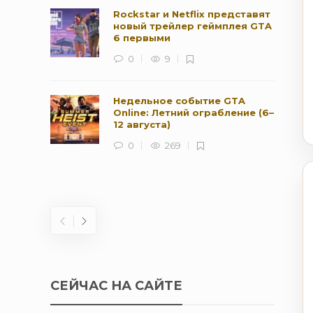
Rockstar и Netflix представят
новый трейлер геймплея GTA
6 первыми
0
9
Недельное событие GTA
Online: Летний ограбление (6–
12 августа)
0
269
СЕЙЧАС НА САЙТЕ