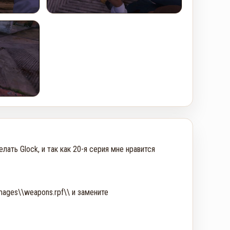
ать Glock, и так как 20-я серия мне нравится 
ages\\weapons.rpf\\ и замените 