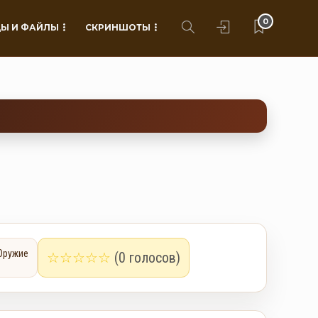
0
Ы И ФАЙЛЫ
СКРИНШОТЫ
Оружие
☆
☆
☆
☆
☆
(0 голосов)