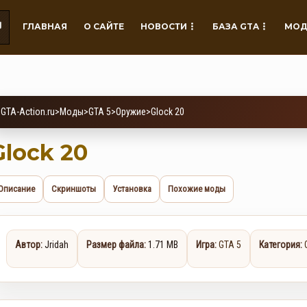
ГЛАВНАЯ
О САЙТЕ
НОВОСТИ
БАЗА GTA
МОД
GTA-Action.ru
>
Моды
>
GTA 5
>
Оружие
>
Glock 20
Glock 20
Описание
Скриншоты
Установка
Похожие моды
Автор:
Jridah
Размер файла:
1.71 MB
Игра:
GTA 5
Категория: