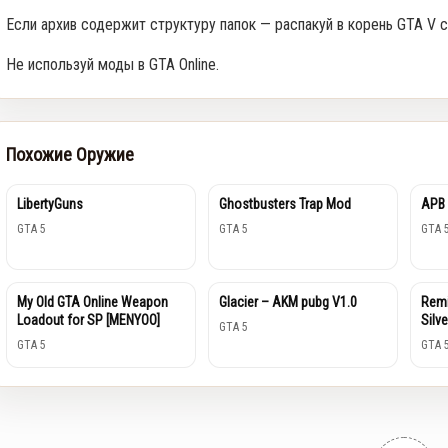
Если архив содержит структуру папок — распакуй в корень GTA V с
Не используй моды в GTA Online.
Похожие Оружие
LibertyGuns
Ghostbusters Trap Mod
APB 
GTA 5
GTA 5
GTA 
My Old GTA Online Weapon
Glacier – AKM pubg V1.0
Rem
Loadout for SP [MENYOO]
Silve
GTA 5
GTA 5
GTA 