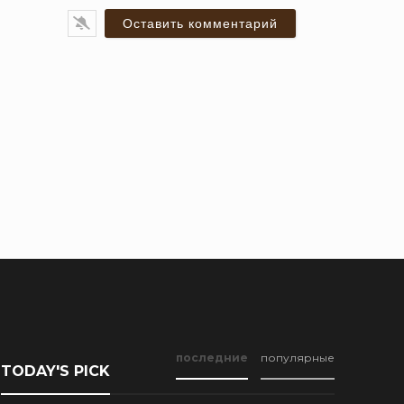
ail*
последние
популярные
TODAY'S PICK