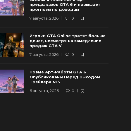
Трейлера №3
трейлер г
предзаказов GTA 6 и повышает
прогнозы по доходам
 августа, 2026
0
90
6 августа, 20
7 августа, 2026
0
Игроки GTA Online тратят больше
денег, несмотря на замедление
продаж GTA V
7 августа, 2026
0
Новые Арт-Работы GTA 6
Опубликованы Перед Выходом
Трейлера №3
6 августа, 2026
0