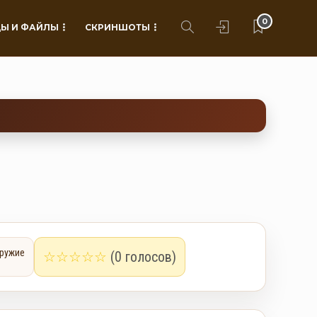
0
Ы И ФАЙЛЫ
СКРИНШОТЫ
ружие
☆
☆
☆
☆
☆
(0 голосов)