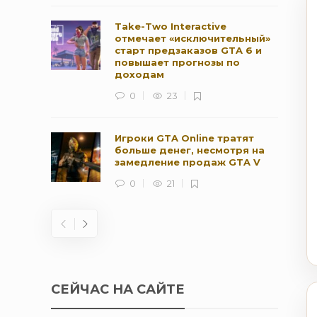
Take-Two Interactive
отмечает «исключительный»
старт предзаказов GTA 6 и
повышает прогнозы по
доходам
0
23
Игроки GTA Online тратят
больше денег, несмотря на
замедление продаж GTA V
0
21
СЕЙЧАС НА САЙТЕ