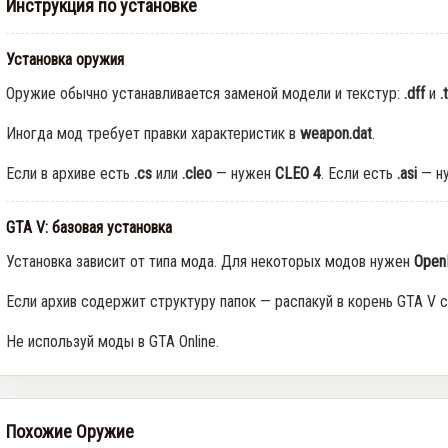
Инструкция по установке
Rockstar и Netflix представят
новый трейлер геймплея GTA
6 первыми
Установка оружия
0
35
Оружие обычно устанавливается заменой модели и текстур:
.dff
и
.
Иногда мод требует правки характеристик в
weapon.dat
.
Недельное событие GTA
Online: Летний ограбление (6–
Если в архиве есть
.cs
или
.cleo
— нужен
CLEO 4
. Если есть
.asi
— н
12 августа)
0
366
GTA V: базовая установка
Установка зависит от типа мода. Для некоторых модов нужен
Open
Если архив содержит структуру папок — распакуй в корень GTA V с
Не используй моды в GTA Online.
Похожие Оружие