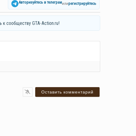
Авторизуйтесь в телеграм
или
регистрируйтесь
ь к сообществу GTA-Action.ru!
я*
ail*