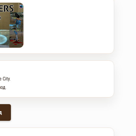
ity. 

од.
д