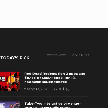
последние
популярные
TODAY'S PICK
Red Dead Redemption 2 продано
более 87 миллионов копий,
продажи замедляются
7 августа, 2026
0
Новые Арт-Работы GTA 6
Take-Two Interactive отмечает
Опубликованы Перед Выходом
Rockstar и
«исключительный» старт