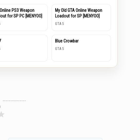
Online PS3 Weapon
My Old GTA Online Weapon
out for SP PC [MENYOO]
Loadout for SP [MENYOO]
5
GTA 5
7
Blue Crowbar
5
GTA 5
л