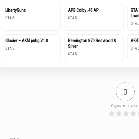
LibertyGuns
APB Colby .45 AP
GTA 
Load
GTA 5
GTA 5
GTA 
Glacier – AKM pubg V1.0
Remington 870 Redwood &
AK4
Silver
GTA 5
GTA 
GTA 5
0
Оцени материа