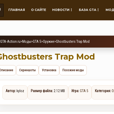
ГЛАВНАЯ
О САЙТЕ
НОВОСТИ
БАЗА GTA
МОД
GTA-Action.ru
>
Моды
>
GTA 5
>
Оружие
>
Ghostbusters Trap Mod
Ghostbusters Trap Mod
Описание
Скриншоты
Установка
Похожие моды
Автор:
kyloz
Размер файла:
2.12 MB
Игра:
GTA 5
Категория:
О