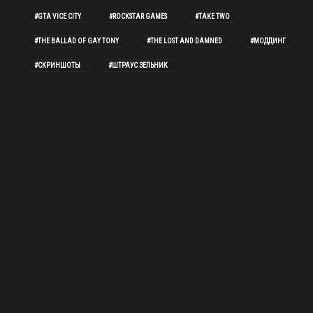
#GTA VICE CITY
#ROCKSTAR GAMES
#TAKE TWO
#THE BALLAD OF GAY TONY
#THE LOST AND DAMNED
#МОДДИНГ
#СКРИНШОТЫ
#ШТРАУС ЗЕЛЬНИК