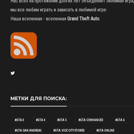
Нас всех на протяжении долгих лет объеденяет любимая игра
мы все любим играть и зависать в любимой игре.
Наша вселенная - вселенная
Grand Theft Auto
.
МЕТКИ ДЛЯ ПОИСКА:
#GTA 3
#GTA 4
#GTA 5
#GTA 5 ENHANCED
#GTA 6
#GTA: SAN ANDREAS
#GTA: VICE CITY STORIES
#GTA ONLINE