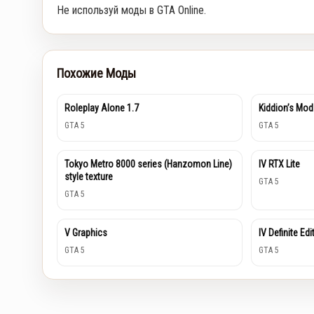
Не используй моды в GTA Online.
Похожие Моды
Roleplay Alone 1.7
Kiddion’s Mod
GTA 5
GTA 5
Tokyo Metro 8000 series (Hanzomon Line)
IV RTX Lite
style texture
GTA 5
GTA 5
V Graphics
IV Definite Edi
GTA 5
GTA 5