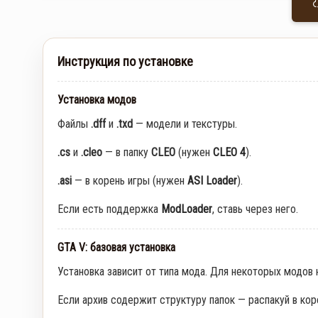
Инструкция по установке
Установка модов
Файлы
.dff
и
.txd
— модели и текстуры.
.cs
и
.cleo
— в папку
CLEO
(нужен
CLEO 4
).
.asi
— в корень игры (нужен
ASI Loader
).
Если есть поддержка
ModLoader
, ставь через него.
GTA V: базовая установка
Установка зависит от типа мода. Для некоторых модов
Если архив содержит структуру папок — распакуй в кор