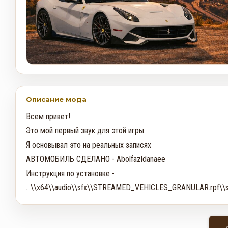
Описание мода
Всем привет!

Это мой первый звук для этой игры. 

Я основывал это на реальных записях

АВТОМОБИЛЬ СДЕЛАНО - Abolfazldanaee

Инструкция по установке -

...\\x64\\audio\\sfx\\STREAMED_VEHICLES_GRANULAR.rpf\\