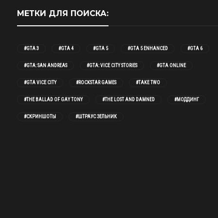
МЕТКИ ДЛЯ ПОИСКА:
#GTA 3
#GTA 4
#GTA 5
#GTA 5 ENHANCED
#GTA 6
#GTA: SAN ANDREAS
#GTA: VICE CITY STORIES
#GTA ONLINE
#GTA VICE CITY
#ROCKSTAR GAMES
#TAKE TWO
#THE BALLAD OF GAY TONY
#THE LOST AND DAMNED
#МОДДИНГ
#СКРИНШОТЫ
#ШТРАУС ЗЕЛЬНИК