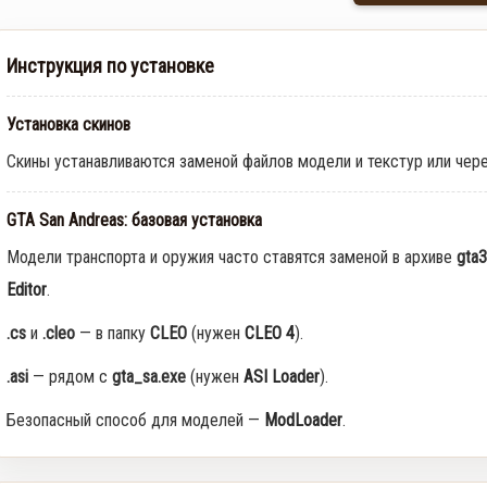
Инструкция по установке
Установка скинов
Скины устанавливаются заменой файлов модели и текстур или чер
GTA San Andreas: базовая установка
Модели транспорта и оружия часто ставятся заменой в архиве
gta3
Editor
.
.cs
и
.cleo
— в папку
CLEO
(нужен
CLEO 4
).
.asi
— рядом с
gta_sa.exe
(нужен
ASI Loader
).
Безопасный способ для моделей —
ModLoader
.