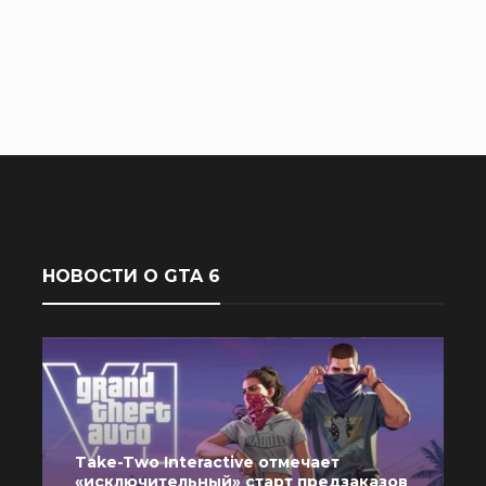
НОВОСТИ О GTA 6
Take-Two Interactive отмечает
«исключительный» старт предзаказов