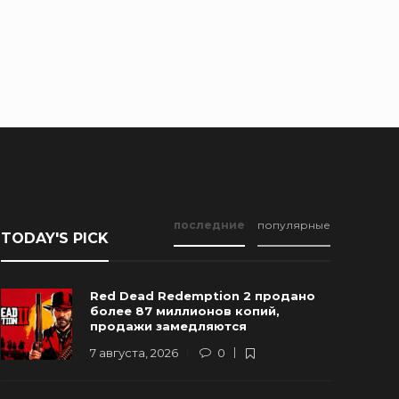
последние
популярные
TODAY'S PICK
Red Dead Redemption 2 продано
более 87 миллионов копий,
продажи замедляются
7 августа, 2026
0
Новые Арт-Работы GTA 6