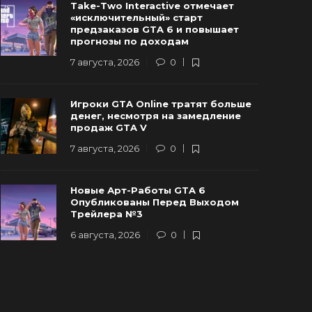
Take-Two Interactive отмечает
Опубликованы Перед Выходом
Rockstar и
«исключительный» старт
Трейлера №3
трейлер г
предзаказов GTA 6 и повышает
прогнозы по доходам
 августа, 2026
0
91
6 августа, 20
7 августа, 2026
0
Игроки GTA Online тратят больше
денег, несмотря на замедление
продаж GTA V
7 августа, 2026
0
Новые Арт-Работы GTA 6
Опубликованы Перед Выходом
Трейлера №3
6 августа, 2026
0