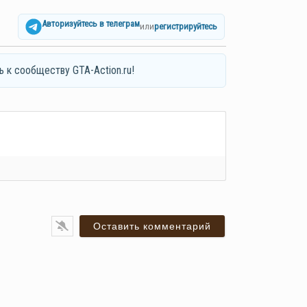
Авторизуйтесь в телеграм
или
регистрируйтесь
ь к сообществу GTA-Action.ru!
я*
ail*