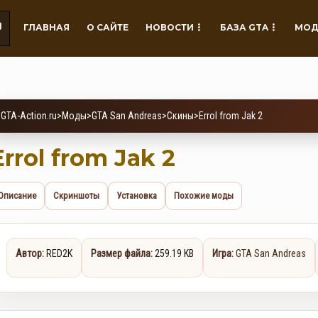
ГЛАВНАЯ
О САЙТЕ
НОВОСТИ
БАЗА GTA
МОД
GTA-Action.ru
>
Моды
>
GTA San Andreas
>
Скины
>
Errol from Jak 2
Errol from Jak 2
Описание
Скриншоты
Установка
Похожие моды
Автор:
RED2K
Размер файла:
259.19 KB
Игра:
GTA San Andreas