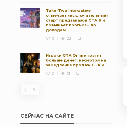
Take-Two Interactive
отмечает «исключительный»
старт предзаказов GTA 6 и
повышает прогнозы по
доходам
0
23
Игроки GTA Online тратят
больше денег, несмотря на
замедление продаж GTA V
0
21
СЕЙЧАС НА САЙТЕ