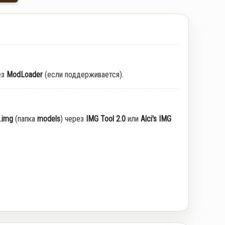
ез
ModLoader
(если поддерживается).
.img
(папка
models
) через
IMG Tool 2.0
или
Alci's IMG