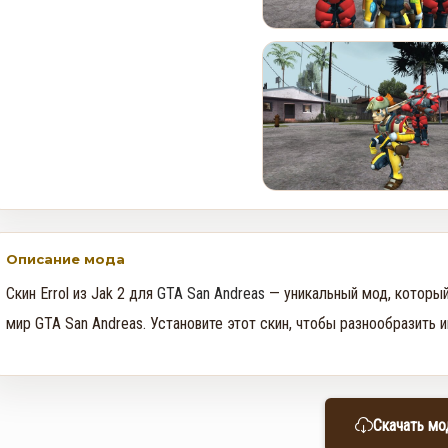
Rockstar и Netflix представят
новый трейлер геймплея GTA
6 первыми
0
35
Недельное событие GTA
Online: Летний ограбление (6–
12 августа)
0
368
Описание мода
Скин Errol из Jak 2 для
GTA San Andreas
— уникальный мод, который
мир GTA San Andreas. Установите этот скин, чтобы разнообразить 
Скачать мо