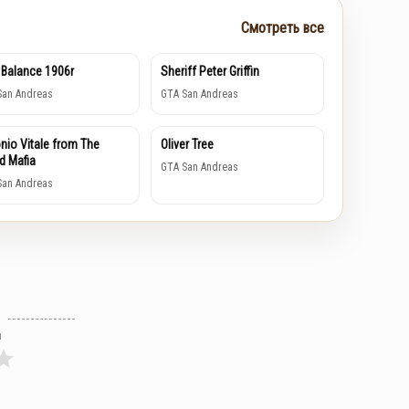
Смотреть все
Balance 1906r
Sheriff Peter Griffin
San Andreas
GTA San Andreas
nio Vitale from The
Oliver Tree
d Mafia
GTA San Andreas
San Andreas
л