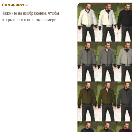
Скриншоты
Нажмите на изображение, чтобы
открыть его в полном размере.
Месяц событий в Red Dead
Online: Специальное
предложение для
коллекционеров (4–30
августа)
0
132