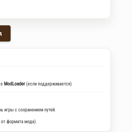
д
ез
ModLoader
(если поддерживается).
нь игры с сохранением путей.
 от формата мода).