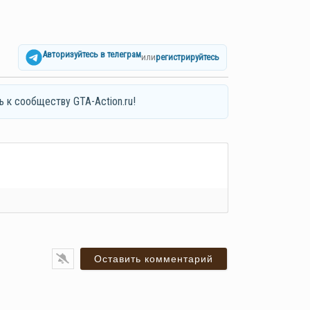
Авторизуйтесь в телеграм
или
регистрируйтесь
ь к сообществу GTA-Action.ru!
я*
ail*