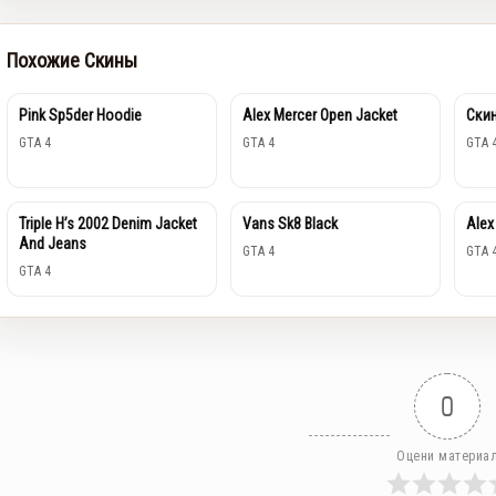
Похожие Скины
Pink Sp5der Hoodie
Alex Mercer Open Jacket
Ски
GTA 4
GTA 4
GTA 
Triple H’s 2002 Denim Jacket
Vans Sk8 Black
Alex
And Jeans
GTA 4
GTA 
GTA 4
0
Оцени материа