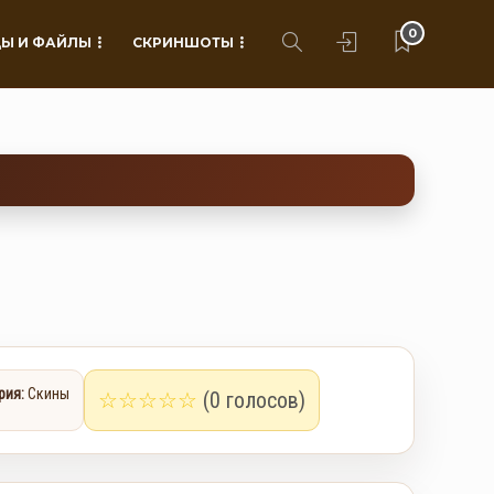
0
Ы И ФАЙЛЫ
СКРИНШОТЫ
рия:
Скины
☆
☆
☆
☆
☆
(0 голосов)