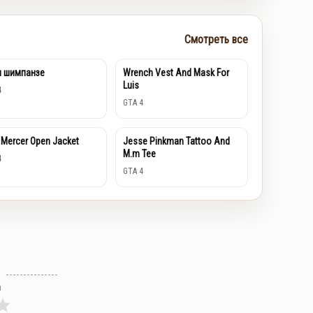
Смотреть все
н шимпанзе
Wrench Vest And Mask For
Luis
4
GTA 4
 Mercer Open Jacket
Jesse Pinkman Tattoo And
M.m Tee
4
GTA 4
л