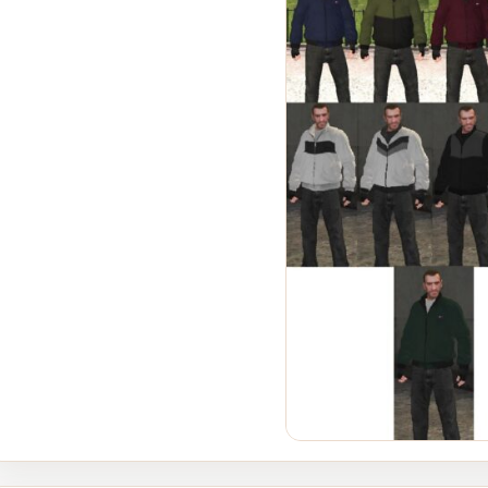
В GTA Online вышло новое
обновление для исправления
проблем финала ограбления
в Kortz Center
0
197
Как получить редкий
номерной знак LS Pounders в
GTA Online на этой неделе
0
146