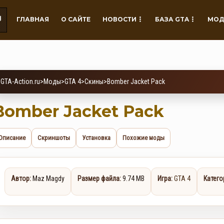
ГЛАВНАЯ
О САЙТЕ
НОВОСТИ
БАЗА GTA
МОД
GTA-Action.ru
>
Моды
>
GTA 4
>
Скины
>
Bomber Jacket Pack
Bomber Jacket Pack
Описание
Скриншоты
Установка
Похожие моды
Автор:
Maz Magdy
Размер файла:
9.74 MB
Игра:
GTA 4
Катего