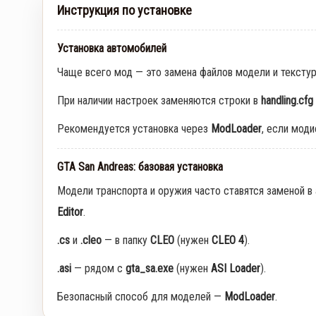
Инструкция по установке
Установка автомобилей
Чаще всего мод — это замена файлов модели и тексту
При наличии настроек заменяются строки в
handling.cfg
Рекомендуется установка через
ModLoader
, если мод
GTA San Andreas: базовая установка
Модели транспорта и оружия часто ставятся заменой в
Editor
.
.cs
и
.cleo
— в папку
CLEO
(нужен
CLEO 4
).
.asi
— рядом с
gta_sa.exe
(нужен
ASI Loader
).
Безопасный способ для моделей —
ModLoader
.