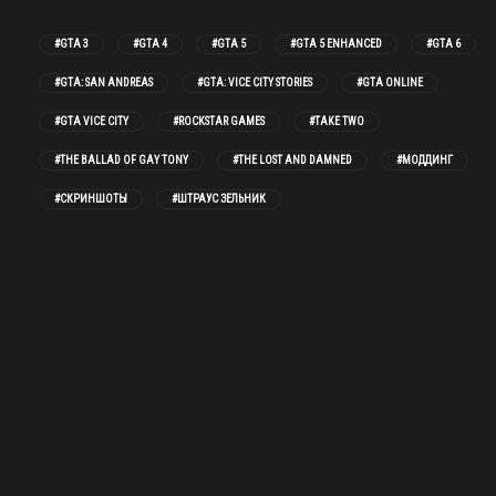
#GTA 3
#GTA 4
#GTA 5
#GTA 5 ENHANCED
#GTA 6
#GTA: SAN ANDREAS
#GTA: VICE CITY STORIES
#GTA ONLINE
#GTA VICE CITY
#ROCKSTAR GAMES
#TAKE TWO
#THE BALLAD OF GAY TONY
#THE LOST AND DAMNED
#МОДДИНГ
#СКРИНШОТЫ
#ШТРАУС ЗЕЛЬНИК