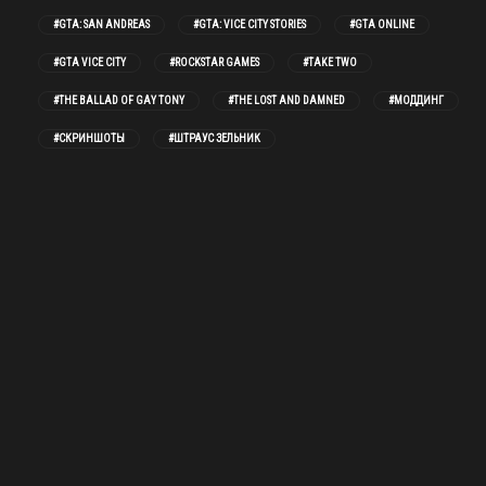
#GTA: SAN ANDREAS
#GTA: VICE CITY STORIES
#GTA ONLINE
#GTA VICE CITY
#ROCKSTAR GAMES
#TAKE TWO
#THE BALLAD OF GAY TONY
#THE LOST AND DAMNED
#МОДДИНГ
#СКРИНШОТЫ
#ШТРАУС ЗЕЛЬНИК