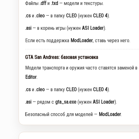
Файлы
.dff
и
.txd
— модели и текстуры.
.cs
и
.cleo
— в папку
CLEO
(нужен
CLEO 4
).
.asi
— в корень игры (нужен
ASI Loader
).
Если есть поддержка
ModLoader
, ставь через него.
GTA San Andreas: базовая установка
Модели транспорта и оружия часто ставятся заменой в
Editor
.
.cs
и
.cleo
— в папку
CLEO
(нужен
CLEO 4
).
.asi
— рядом с
gta_sa.exe
(нужен
ASI Loader
).
Безопасный способ для моделей —
ModLoader
.