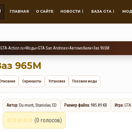
ГЛАВНАЯ
О САЙТЕ
НОВОСТИ
БАЗА GTA
МОД
GTA-Action.ru
>
Моды
>
GTA San Andreas
>
Автомобили
>
Заз 965M
Заз 965M
Описание
Скриншоты
Установка
Похожие моды
Автор:
Du-mont, Stanislav, ED
Размер файла:
985.89 KB
Игра:
GTA
☆
☆
☆
☆
☆
(0 голосов)