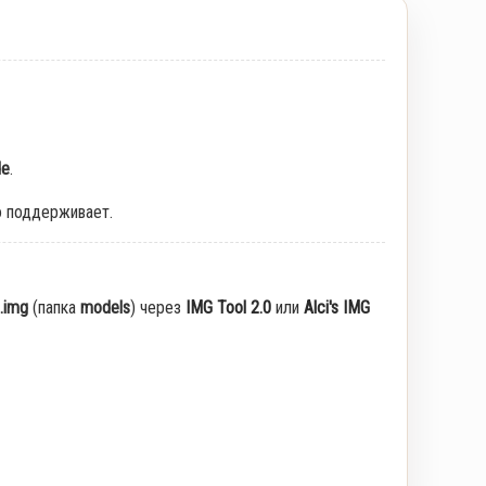
de
.
о поддерживает.
.img
(папка
models
) через
IMG Tool 2.0
или
Alci's IMG