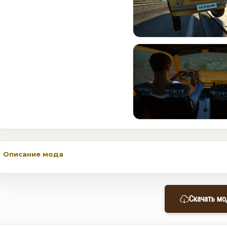
Rockstar и Netflix представят
новый трейлер геймплея GTA
6 первыми
0
35
Недельное событие GTA
Online: Летний ограбление (6–
12 августа)
0
365
Описание мода
Скачать мо