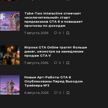
Новые Арт-Работы GTA 6
Take-Two Interactive отмечает
Опубликованы Перед Выходом
Rockstar и
«исключительный» старт
Трейлера №3
трейлер г
предзаказов GTA 6 и повышает
прогнозы по доходам
 августа, 2026
0
89
6 августа, 20
7 августа, 2026
0
Игроки GTA Online тратят больше
денег, несмотря на замедление
продаж GTA V
7 августа, 2026
0
Новые Арт-Работы GTA 6
Опубликованы Перед Выходом
Трейлера №3
6 августа, 2026
0