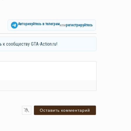
Авторизуйтесь в телеграм
или
регистрируйтесь
ь к сообществу GTA-Action.ru!
я*
ail*