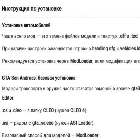
Инструкция по установке
Установка автомобилей
Чаще всего мод — это замена файлов модели и текстур:
.dff
и
.txd
.
При наличии настроек заменяются строки в
handling.cfg
и
vehicles.i
Рекомендуется установка через
ModLoader
, если модификация ег
GTA San Andreas: базовая установка
Модели транспорта и оружия часто ставятся заменой в архиве
gta3
Editor
.
.cs
и
.cleo
— в папку
CLEO
(нужен
CLEO 4
).
.asi
— рядом с
gta_sa.exe
(нужен
ASI Loader
).
Безопасный способ для моделей —
ModLoader
.