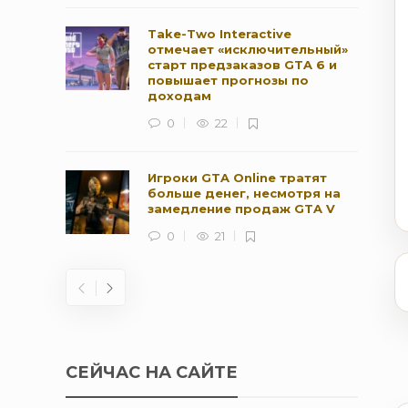
Take-Two Interactive
отмечает «исключительный»
старт предзаказов GTA 6 и
повышает прогнозы по
доходам
0
22
Игроки GTA Online тратят
больше денег, несмотря на
замедление продаж GTA V
0
21
СЕЙЧАС НА САЙТЕ