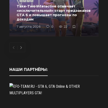
Take-Two Interactive отмечает
«исключительный» старт предзаказов
GTA 6 и повышает прогнозы по
доходам
7 августа, 2026
0
22
6
НАШИ ПАРТНЁРЫ: