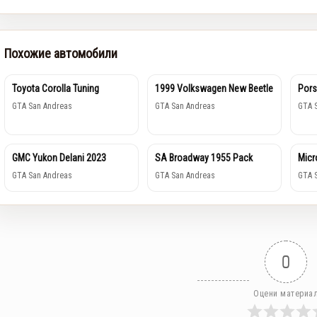
Похожие автомобили
Toyota Corolla Tuning
1999 Volkswagen New Beetle
Pors
GTA San Andreas
GTA San Andreas
GTA 
GMC Yukon Delani 2023
SA Broadway 1955 Pack
Micr
GTA San Andreas
GTA San Andreas
GTA 
0
Оцени материа