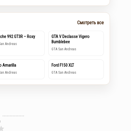
Смотреть все
che 992 GT3R – Roxy
GTA V Declasse Vigero
Bumblebee
San Andreas
GTA San Andreas
o Amarilla
Ford F150 XLT
San Andreas
GTA San Andreas
л