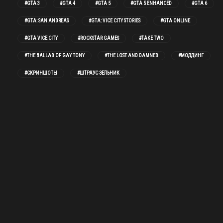
#GTA 3
#GTA 4
#GTA 5
#GTA 5 ENHANCED
#GTA 6
#GTA: SAN ANDREAS
#GTA: VICE CITY STORIES
#GTA ONLINE
#GTA VICE CITY
#ROCKSTAR GAMES
#TAKE TWO
#THE BALLAD OF GAY TONY
#THE LOST AND DAMNED
#МОДДИНГ
#СКРИНШОТЫ
#ШТРАУС ЗЕЛЬНИК