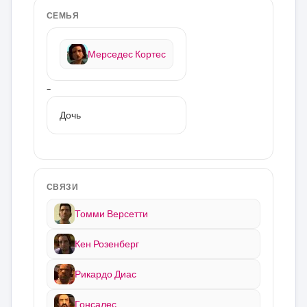
СЕМЬЯ
Мерседес Кортес
–
Дочь
СВЯЗИ
Томми Версетти
Кен Розенберг
Рикардо Диас
Гонсалес