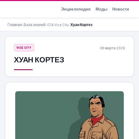
GTA-Action.ru
Энциклопедия
Моды
Новости
Главная
›
База знаний
›
GTA Vice City
›
Хуан Кортез
08 марта 2026
VICE CITY
ХУАН КОРТЕЗ