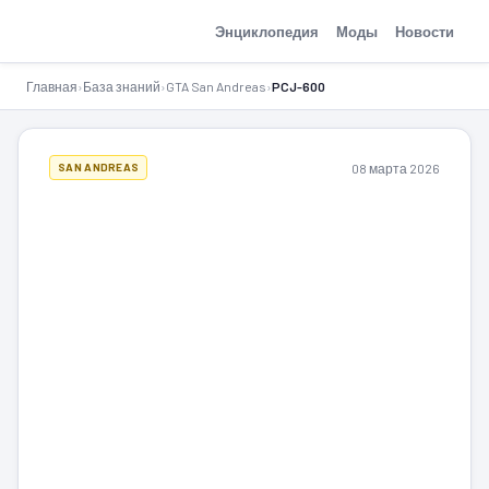
GTA-Action.ru
Энциклопедия
Моды
Новости
Главная
›
База знаний
›
GTA San Andreas
›
PCJ-600
08 марта 2026
SAN ANDREAS