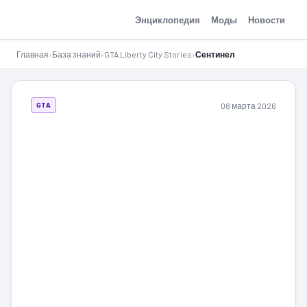
GTA-Action.ru
Энциклопедия
Моды
Новости
Главная
›
База знаний
›
GTA Liberty City Stories
›
Сентинел
08 марта 2026
GTA