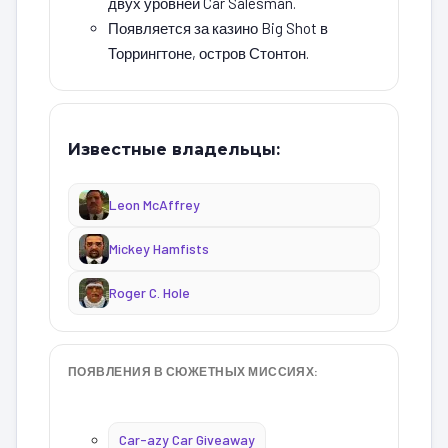
двух уровней Car Salesman.
Появляется за казино Big Shot в
Торрингтоне, остров Стонтон.
Известные владельцы:
Leon McAffrey
Mickey Hamfists
Roger C. Hole
ПОЯВЛЕНИЯ В СЮЖЕТНЫХ МИССИЯХ:
Car-azy Car Giveaway