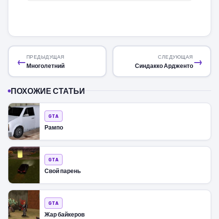
ПРЕДЫДУЩАЯ
СЛЕДУЮЩАЯ
←
→
Многолетний
Синдакко Ардженто
ПОХОЖИЕ СТАТЬИ
GTA
Рампо
GTA
Свой парень
GTA
Жар байкеров