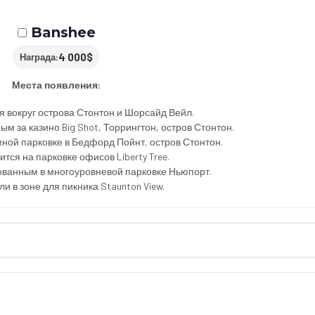
Banshee
4 000$
Награда:
Места появления:
я вокруг острова Стонтон и Шорсайд Вейл.
м за казино Big Shot, Торрингтон, остров Стонтон.
ной парковке в Бедфорд Пойнт, остров Стонтон.
тся на парковке офисов Liberty Tree.
ованным в многоуровневой парковке Ньюпорт.
и в зоне для пикника Staunton View.