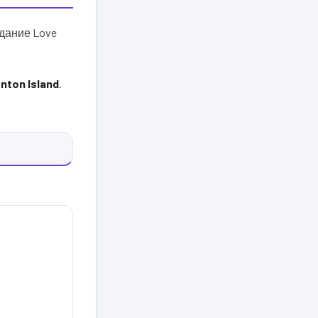
здание Love
nton Island
.