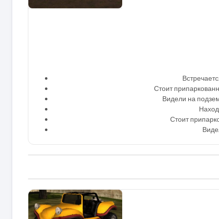
Встречаетс
Стоит припаркованны
Видели на подзем
Находи
Стоит припарк
Видел