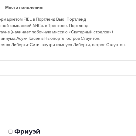
Места появления:
ермаркетом FIDL в Портленд Вью, Портленд
ной компанией AMCo. в Трентоне, Портленд.
тауне (начинает побочную миссию «Скутерный стрелок»).
иниума Асуки Касен в Ньюпорте, остров Стаунтон.
ства Либерти-Сити, внутри кампуса Либерти, остров Стаунтон.
Фриуэй