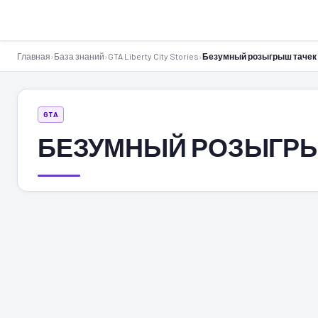
GTA-Action.ru
Главная
›
База знаний
›
GTA Liberty City Stories
›
Безумный розыгрыш тачек
GTA
БЕЗУМНЫЙ РОЗЫГРЫ