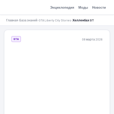
GTA-Action.ru
Энциклопедия
Моды
Новости
Главная
›
База знаний
›
GTA Liberty City Stories
›
Хелленбах GT
08 марта 2026
GTA