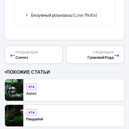
Безумный розыгрыш (Love Media)
ПРЕДЫДУЩАЯ
СЛЕДУЮЩАЯ
←
→
Санчез
Громовой Родд
ПОХОЖИЕ СТАТЬИ
GTA
Ангел
GTA
Пиццабой