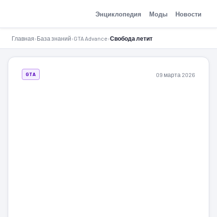
GTA-Action.ru
Энциклопедия
Моды
Новости
Главная
›
База знаний
›
GTA Advance
›
Свобода летит
09 марта 2026
GTA