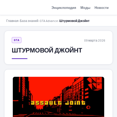
GTA-Action.ru
Энциклопедия
Моды
Новости
Главная
›
База знаний
›
GTA Advance
›
Штурмовой Джойнт
09 марта 2026
GTA
ШТУРМОВОЙ ДЖОЙНТ