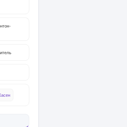
нтон-
титель
Касен