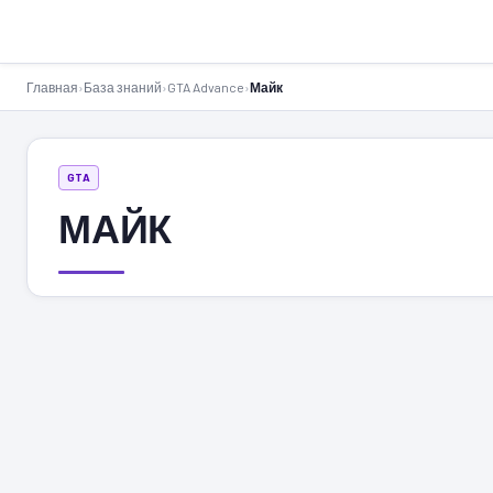
GTA-Action.ru
Главная
›
База знаний
›
GTA Advance
›
Майк
GTA
МАЙК