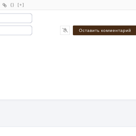
{}
[+]
Имя*
Email*