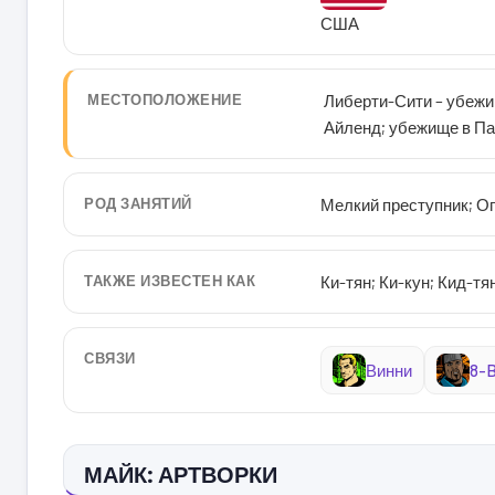
США
МЕСТОПОЛОЖЕНИЕ
Либерти-Сити – убежи
Айленд; убежище в П
РОД ЗАНЯТИЙ
Мелкий преступник; О
ТАКЖЕ ИЗВЕСТЕН КАК
Ки-тян; Ки-кун; Кид-т
СВЯЗИ
Винни
8-B
МАЙК: АРТВОРКИ