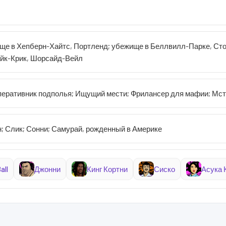
ще в Хепберн-Хайтс, Портленд; убежище в Беллвилл-Парке, Сто
айк-Крик, Шорсайд-Вейл
перативник подполья; Ищущий мести; Фрилансер для мафии; Мс
ян; Слик; Сонни; Самурай, рожденный в Америке
all
Джонни
Кинг Кортни
Сиско
Асука 