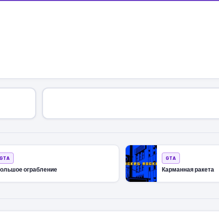
GTA
GTA
ольшое ограбление
Карманная ракета