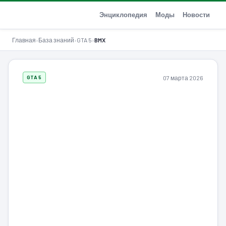
GTA-Action.ru
Энциклопедия
Моды
Новости
Главная
›
База знаний
›
GTA 5
›
BMX
07 марта 2026
GTA 5