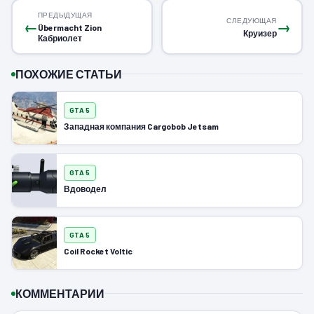
ПРЕДЫДУЩАЯ
СЛЕДУЮЩАЯ
←
→
Übermacht Zion
Круизер
Кабриолет
ПОХОЖИЕ СТАТЬИ
GTA 5
Западная компания Cargobob Jetsam
GTA 5
Вдоводел
GTA 5
Coil Rocket Voltic
КОММЕНТАРИИ