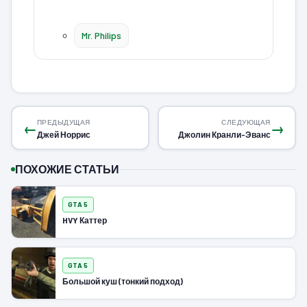
Mr. Philips
ПРЕДЫДУЩАЯ
СЛЕДУЮЩАЯ
←
→
Джей Норрис
Джолин Кранли-Эванс
ПОХОЖИЕ СТАТЬИ
GTA 5
HVY Каттер
GTA 5
Большой куш (тонкий подход)