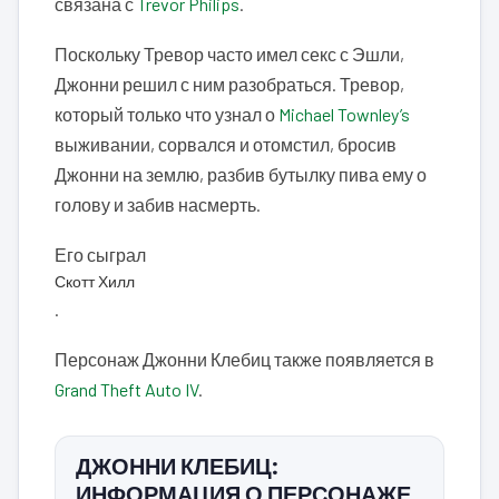
связана с
Trevor Philips
.
Поскольку Тревор часто имел секс с Эшли,
Джонни решил с ним разобраться. Тревор,
который только что узнал о
Michael Townley’s
выживании, сорвался и отомстил, бросив
Джонни на землю, разбив бутылку пива ему о
голову и забив насмерть.
Его сыграл
Скотт Хилл
.
Персонаж Джонни Клебиц также появляется в
Grand Theft Auto IV
.
ДЖОННИ КЛЕБИЦ:
ИНФОРМАЦИЯ О ПЕРСОНАЖЕ