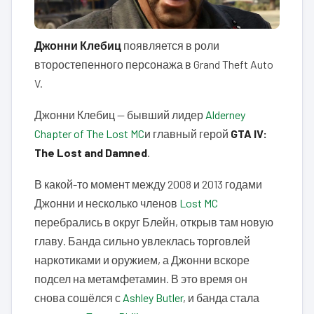
Джонни Клебиц
появляется в роли
второстепенного персонажа в Grand Theft Auto
V.
Джонни Клебиц — бывший лидер
Alderney
Chapter of The Lost MC
и главный герой
GTA IV:
The Lost and Damned
.
В какой-то момент между 2008 и 2013 годами
Джонни и несколько членов
Lost MC
перебрались в округ Блейн, открыв там новую
главу. Банда сильно увлеклась торговлей
наркотиками и оружием, а Джонни вскоре
подсел на метамфетамин. В это время он
снова сошёлся с
Ashley Butler
, и банда стала