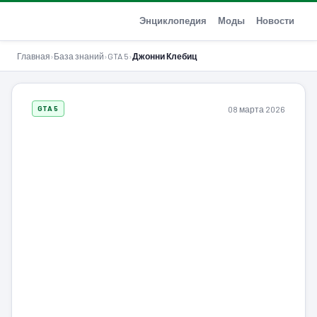
GTA-Action.ru
Энциклопедия
Моды
Новости
Главная
›
База знаний
›
GTA 5
›
Джонни Клебиц
08 марта 2026
GTA 5