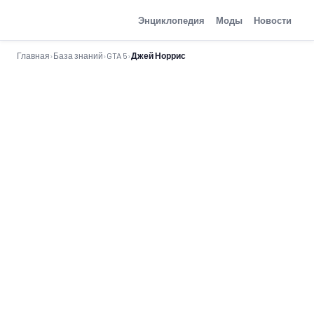
GTA-Action.ru
Энциклопедия
Моды
Новости
Главная
›
База знаний
›
GTA 5
›
Джей Норрис