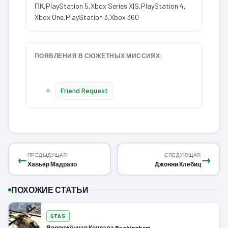
ПК
,
PlayStation 5
,
Xbox Series X|S
,
PlayStation 4
,
Xbox One
,
PlayStation 3
,
Xbox 360
ПОЯВЛЕНИЯ В СЮЖЕТНЫХ МИССИЯХ:
Friend Request
ПРЕДЫДУЩАЯ
СЛЕДУЮЩАЯ
←
→
Хавьер Мадразо
Джонни Клебиц
ПОХОЖИЕ СТАТЬИ
GTA 5
Вооружённая Конрада Buckingham