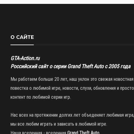
О САЙТЕ
GTA-Action.ru
Российский сайт о серии Grand Theft Auto с 2005 года
Мы работаем больше 20 лет, наш уклон это свежая новостная
повестка о любимой игре, новости, слухи, обновления и просто
контент по любимой серии игр.
Нас всех на протяжении долгих лет объеденяет любимая игра
мы все любим играть и зависать в любимой игре.
Наша вселенная - вселенная
Grand Theft Auto
.