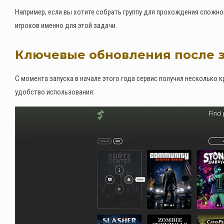
Например, если вы хотите собрать группу для прохождения сложн
игроков именно для этой задачи.
Ключевые обновления после з
С момента запуска в начале этого года сервис получил несколько 
удобство использования: