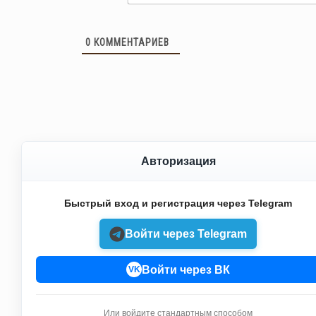
0
КОММЕНТАРИЕВ
Авторизация
Быстрый вход и регистрация через Telegram
Войти через Telegram
Войти через ВК
VK
Или войдите стандартным способом