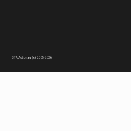
GTA-Action.ru (c) 2005-2026
- Сайт основан фанатами серии
Grand Theft Auto
, является некомерческим проектом. При цитирования материала не забывайте указывать ссылку на источник информации.