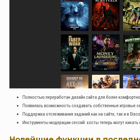
Полностью переработан дизайн сайта для более комфортног
Появилась возможность создавать собственные игровые се
Поддержка отслеживания заданий как на сайте, так и в Disc
Инструменты модерации сессий: хосты теперь могут кикать 
Новейшие функции в последн