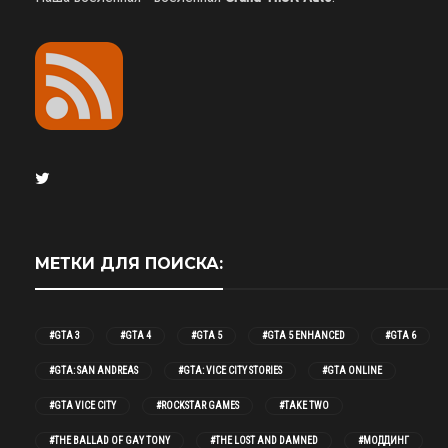
МЕТКИ ДЛЯ ПОИСКА:
#GTA 3
#GTA 4
#GTA 5
#GTA 5 ENHANCED
#GTA 6
#GTA: SAN ANDREAS
#GTA: VICE CITY STORIES
#GTA ONLINE
#GTA VICE CITY
#ROCKSTAR GAMES
#TAKE TWO
#THE BALLAD OF GAY TONY
#THE LOST AND DAMNED
#МОДДИНГ