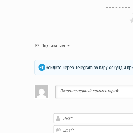
Подписаться
Войдите через Telegram за пару секунд и пр