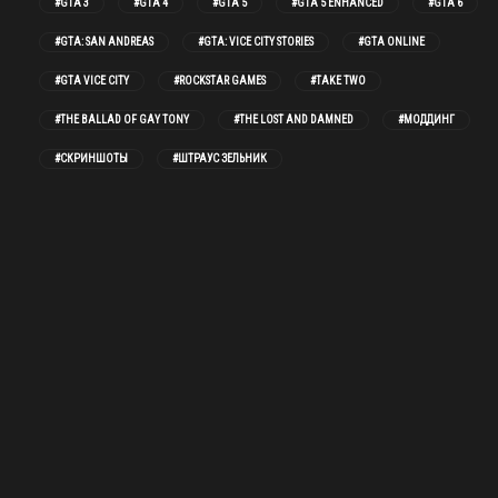
#GTA 3
#GTA 4
#GTA 5
#GTA 5 ENHANCED
#GTA 6
#GTA: SAN ANDREAS
#GTA: VICE CITY STORIES
#GTA ONLINE
#GTA VICE CITY
#ROCKSTAR GAMES
#TAKE TWO
#THE BALLAD OF GAY TONY
#THE LOST AND DAMNED
#МОДДИНГ
#СКРИНШОТЫ
#ШТРАУС ЗЕЛЬНИК