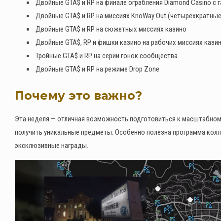
Двойные GTA$ и RP на финале ограбления Diamond Casino с 
Двойные GTA$ и RP на миссиях KnoWay Out (четырёхкратные
Двойные GTA$ и RP на сюжетных миссиях казино
Двойные GTA$, RP и фишки казино на рабочих миссиях кази
Тройные GTA$ и RP на серии гонок сообщества
Двойные GTA$ и RP на режиме Drop Zone
Почему это важно?
Эта неделя — отличная возможность подготовиться к масштабном
получить уникальные предметы. Особенно полезна программа колле
эксклюзивные награды.