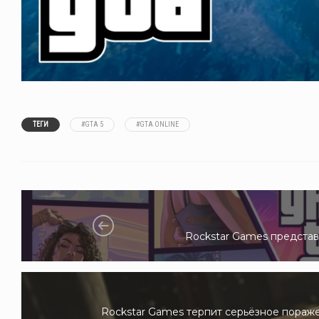
ТЕГИ
#GTA 5
#GTA ONLINE
GTA 6
Rockstar Games представ
Rockstar Games терпит серьёзное пораж