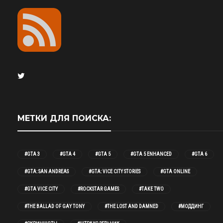
МЕТКИ ДЛЯ ПОИСКА:
#GTA 3
#GTA 4
#GTA 5
#GTA 5 ENHANCED
#GTA 6
#GTA: SAN ANDREAS
#GTA: VICE CITY STORIES
#GTA ONLINE
#GTA VICE CITY
#ROCKSTAR GAMES
#TAKE TWO
#THE BALLAD OF GAY TONY
#THE LOST AND DAMNED
#МОДДИНГ