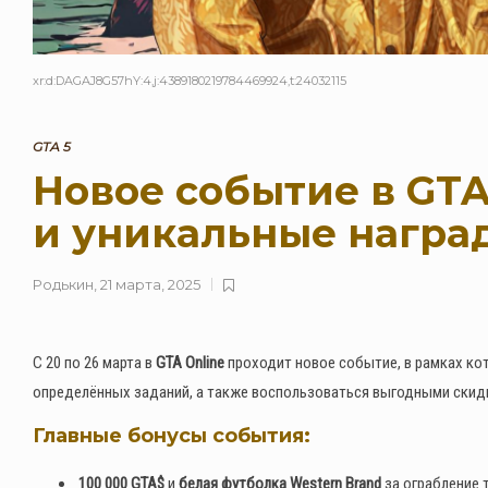
xr:d:DAGAJ8G57hY:4,j:4389180219784469924,t:24032115
GTA 5
Новое событие в GTA
и уникальные нагр
Родькин
,
21 марта, 2025
С 20 по 26 марта в
GTA Online
проходит новое событие, в рамках кот
определённых заданий, а также воспользоваться выгодными скид
Главные бонусы события:
100 000 GTA$
и
белая футболка Western Brand
за ограбление 