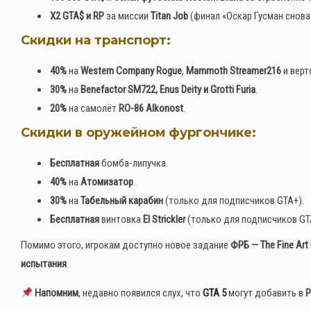
X2 GTA$ и RP
за миссии
Titan Job
(финал «Оскар Гусман снова
Скидки на транспорт:
40%
на
Western Company Rogue
,
Mammoth Streamer216
и вер
30%
на
Benefactor SM722, Enus Deity и Grotti Furia
.
20%
на самолёт
RO-86 Alkonost
.
Скидки в оружейном фургончике:
Бесплатная
бомба-липучка.
40%
на
Атомизатор
.
30%
на
Табельный карабин
(только для подписчиков GTA+).
Бесплатная
винтовка
El Strickler
(только для подписчиков GT
Помимо этого, игрокам доступно новое задание
ФРБ — The Fine Art 
испытания
.
Напомним
, недавно появился слух, что
GTA 5
могут добавить в
P