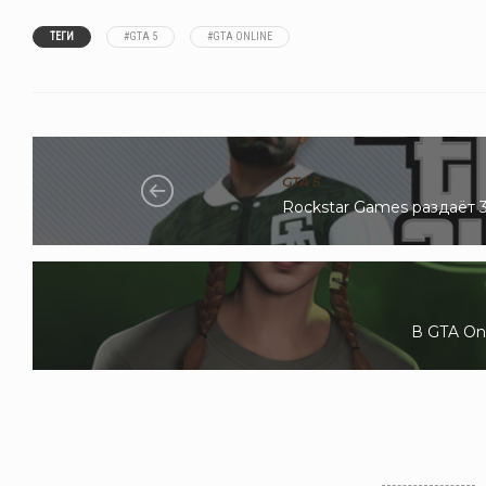
ТЕГИ
#GTA 5
#GTA ONLINE
GTA 5
Rockstar Games раздаёт 3
В GTA On