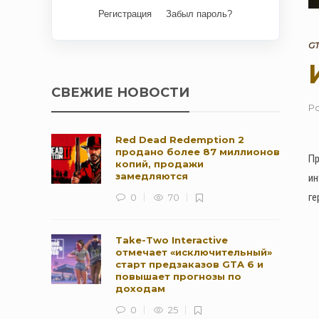
Регистрация
Забыл пароль?
GT
СВЕЖИЕ НОВОСТИ
Р
Red Dead Redemption 2
продано более 87 миллионов
Пр
копий, продажи
замедляются
ин
ге
0
70
Take-Two Interactive
отмечает «исключительный»
старт предзаказов GTA 6 и
повышает прогнозы по
доходам
0
25