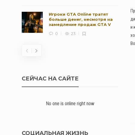
Пр
Игроки GTA Online тратят
ди
больше денег, несмотря на
замедление продаж GTA V
и 
0
23
хо
Во
СЕЙЧАС НА САЙТЕ
No one is online right now
СОЦИАЛЬНАЯ ЖИЗНЬ