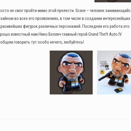
Online: Летний ограбление (6–
12 августа)
осто не смог пройти мимо этой прелести. Scave – человек занимающийс
0
375
зайном во всех его проявлениях, в том числе в создании интереснейших
красивейших фигурок различных персонажей. Последняя его работа это
рошо известный нам Нико Беллич главный герой Grand Theft Auto IV.
общем говорить тут особо нечего, любуйтесь!