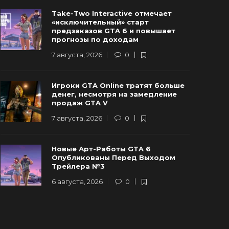
Новые Арт-Работы GTA 6
Take-Two Interactive отмечает
Опубликованы Перед Выходом
Rockstar и
«исключительный» старт
Трейлера №3
трейлер г
предзаказов GTA 6 и повышает
прогнозы по доходам
 августа, 2026
0
94
6 августа, 20
7 августа, 2026
0
Игроки GTA Online тратят больше
денег, несмотря на замедление
продаж GTA V
7 августа, 2026
0
Новые Арт-Работы GTA 6
Опубликованы Перед Выходом
Трейлера №3
6 августа, 2026
0