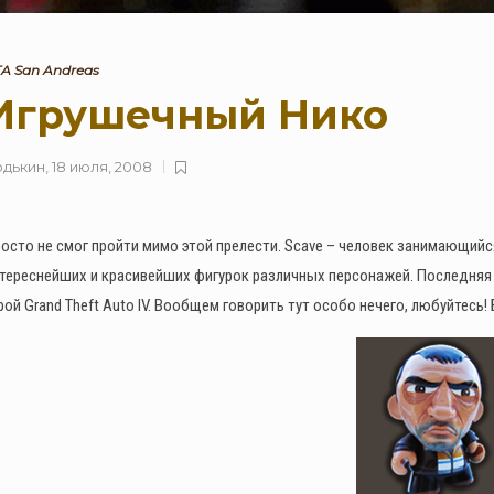
A San Andreas
Игрушечный Нико
одькин
,
18 июля, 2008
Новые Арт-Работы GTA 6
Опубликованы Перед
осто не смог пройти мимо этой прелести. Scave – человек занимающийся
Выходом Трейлера №3
тереснейших и красивейших фигурок различных персонажей. Последняя 
0
94
рой Grand Theft Auto IV. Вообщем говорить тут особо нечего, любуйтесь
Rockstar и Netflix представят
новый трейлер геймплея GTA
6 первыми
0
35
Недельное событие GTA