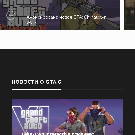
GTA архив
Анонсирована новая GTA: Chinatown
Wars
НОВОСТИ О GTA 6
Take-Two Interactive отмечает