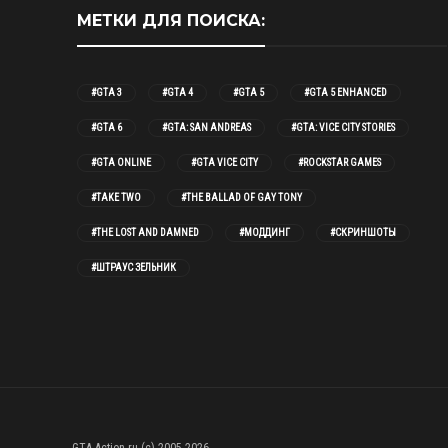
МЕТКИ ДЛЯ ПОИСКА:
#GTA 3
#GTA 4
#GTA 5
#GTA 5 ENHANCED
#GTA 6
#GTA: SAN ANDREAS
#GTA: VICE CITY STORIES
#GTA ONLINE
#GTA VICE CITY
#ROCKSTAR GAMES
#TAKE TWO
#THE BALLAD OF GAY TONY
#THE LOST AND DAMNED
#МОДДИНГ
#СКРИНШОТЫ
#ШТРАУС ЗЕЛЬНИК