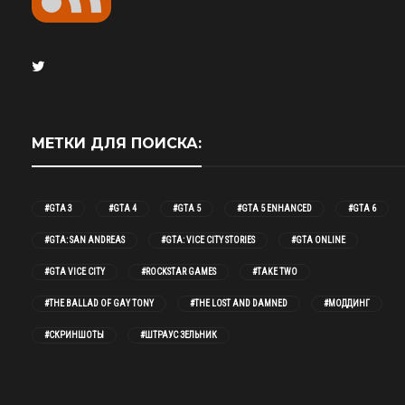
МЕТКИ ДЛЯ ПОИСКА:
#GTA 3
#GTA 4
#GTA 5
#GTA 5 ENHANCED
#GTA 6
#GTA: SAN ANDREAS
#GTA: VICE CITY STORIES
#GTA ONLINE
#GTA VICE CITY
#ROCKSTAR GAMES
#TAKE TWO
#THE BALLAD OF GAY TONY
#THE LOST AND DAMNED
#МОДДИНГ
#СКРИНШОТЫ
#ШТРАУС ЗЕЛЬНИК