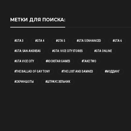
МЕТКИ ДЛЯ ПОИСКА:
#GTA 3
#GTA 4
#GTA 5
#GTA 5 ENHANCED
#GTA 6
#GTA: SAN ANDREAS
#GTA: VICE CITY STORIES
#GTA ONLINE
#GTA VICE CITY
#ROCKSTAR GAMES
#TAKE TWO
#THE BALLAD OF GAY TONY
#THE LOST AND DAMNED
#МОДДИНГ
#СКРИНШОТЫ
#ШТРАУС ЗЕЛЬНИК