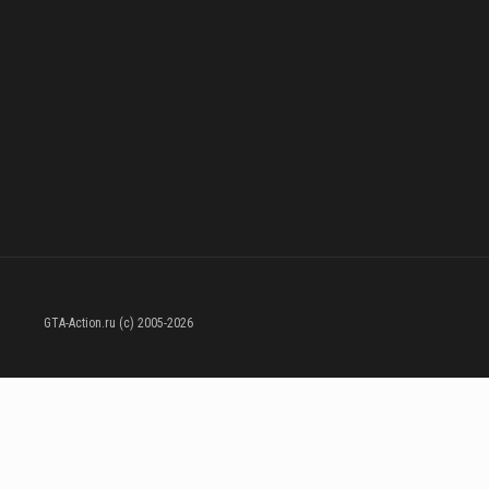
GTA-Action.ru (c) 2005-2026
- Сайт основан фанатами серии
Grand Theft Auto
, является некомерческим проектом. При цитирования материала не забывайте указывать ссылку на источник информации.