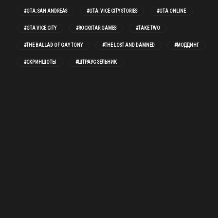
#GTA: SAN ANDREAS
#GTA: VICE CITY STORIES
#GTA ONLINE
#GTA VICE CITY
#ROCKSTAR GAMES
#TAKE TWO
#THE BALLAD OF GAY TONY
#THE LOST AND DAMNED
#МОДДИНГ
#СКРИНШОТЫ
#ШТРАУС ЗЕЛЬНИК