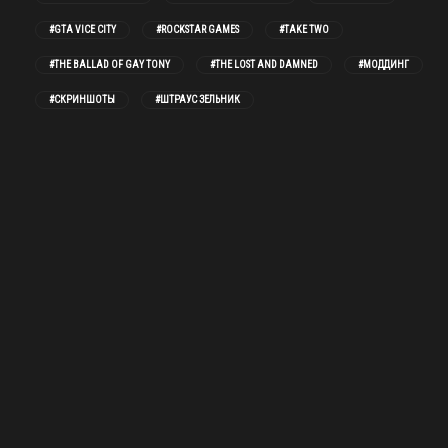
#GTA VICE CITY
#ROCKSTAR GAMES
#TAKE TWO
#THE BALLAD OF GAY TONY
#THE LOST AND DAMNED
#МОДДИНГ
#СКРИНШОТЫ
#ШТРАУС ЗЕЛЬНИК