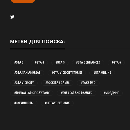
МЕТКИ ДЛЯ ПОИСКА:
#GTA 3
#GTA 4
#GTA 5
#GTA 5 ENHANCED
#GTA 6
#GTA: SAN ANDREAS
#GTA: VICE CITY STORIES
#GTA ONLINE
#GTA VICE CITY
#ROCKSTAR GAMES
#TAKE TWO
#THE BALLAD OF GAY TONY
#THE LOST AND DAMNED
#МОДДИНГ
#СКРИНШОТЫ
#ШТРАУС ЗЕЛЬНИК