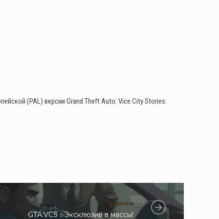
кой (PAL) версии Grand Theft Auto: Vice City Stories:
GTA архив
GTA:VCS :: Эксклюзив в массы!