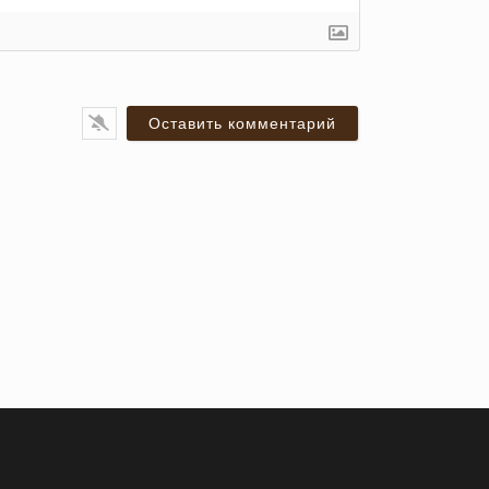
я*
ail*