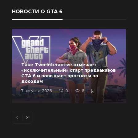
НОВОСТИ О GTA 6
Take-Two Interactive отмечает
«исключительный» старт предзаказов
GTA 6 и повышает прогнозы по
доходам
7 августа, 2026
0
6
6