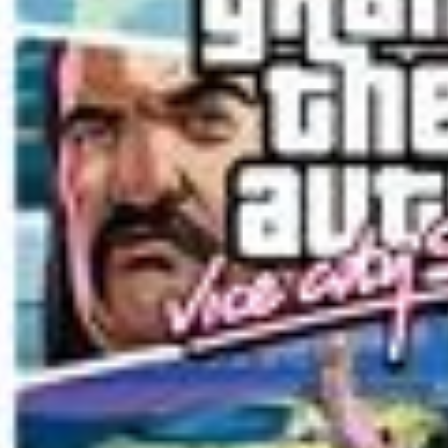
Rockstar и Netflix представят
новый трейлер геймплея GTA
6 первыми
0
29
Недельное событие GTA
Online: Летний ограбление (6–
12 августа)
0
337
Месяц событий в Red Dead