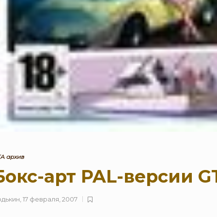
Online: Специальное
предложение для
коллекционеров (4–30
августа)
0
136
A архив
Бокс-арт PAL-версии G
одькин
,
17 февраля, 2007