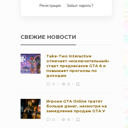
Регистрация
Забыл пароль?
СВЕЖИЕ НОВОСТИ
Take-Two Interactive
отмечает «исключительный»
старт предзаказов GTA 6 и
повышает прогнозы по
доходам
0
6
Игроки GTA Online тратят
больше денег, несмотря на
замедление продаж GTA V
0
8