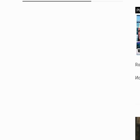
Ro
Ис