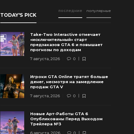
последние
популярные
TODAY'S PICK
Take-Two Interactive отмечает
«исключительный» старт
предзаказов GTA 6 и повышает
прогнозы по доходам
7 августа, 2026
0
Новые Арт-Работы GTA 6
Опубликованы Перед Выходом
Rockstar и
Игроки GTA Online тратят больше
Трейлера №3
трейлер г
денег, несмотря на замедление
продаж GTA V
 августа, 2026
0
82
6 августа, 20
7 августа, 2026
0
Новые Арт-Работы GTA 6
Опубликованы Перед Выходом
Трейлера №3
6 августа, 2026
0