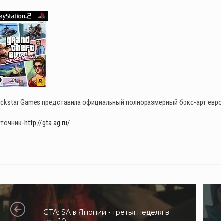
ckstar Games представила официальный полноразмерный бокс-арт европейс
точник-
http://gta.ag.ru/
GTA архив
GTA: SA в Японии - третья неделя в
топ-10