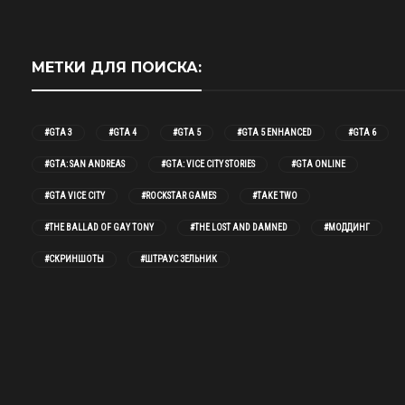
МЕТКИ ДЛЯ ПОИСКА:
#GTA 3
#GTA 4
#GTA 5
#GTA 5 ENHANCED
#GTA 6
#GTA: SAN ANDREAS
#GTA: VICE CITY STORIES
#GTA ONLINE
#GTA VICE CITY
#ROCKSTAR GAMES
#TAKE TWO
#THE BALLAD OF GAY TONY
#THE LOST AND DAMNED
#МОДДИНГ
#СКРИНШОТЫ
#ШТРАУС ЗЕЛЬНИК