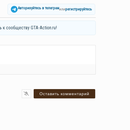
Авторизуйтесь в телеграм
или
регистрируйтесь
ь к сообществу GTA-Action.ru!
я*
ail*