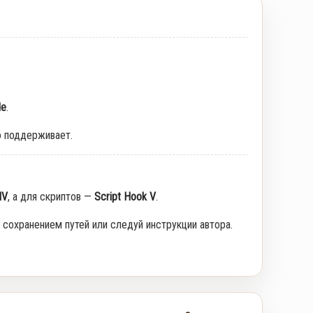
de
.
о поддерживает.
IV
, а для скриптов —
Script Hook V
.
 сохранением путей или следуй инструкции автора.