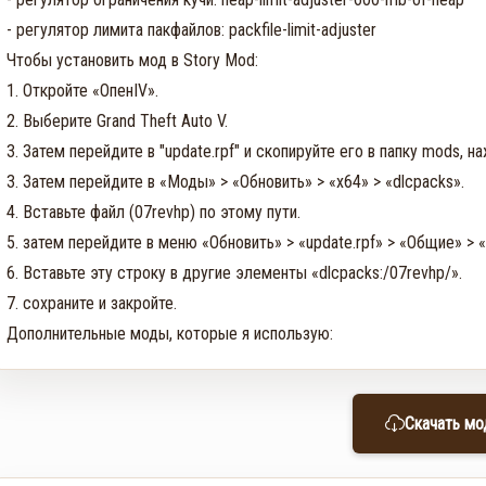
- регулятор лимита пакфайлов: packfile-limit-adjuster

Чтобы установить мод в Story Mod:

1. Откройте «ОпенIV».

2. Выберите Grand Theft Auto V.

3. Затем перейдите в "update.rpf" и скопируйте его в папку mods, на
3. Затем перейдите в «Моды» > «Обновить» > «x64» > «dlcpacks».

4. Вставьте файл (07revhp) по этому пути.

5. затем перейдите в меню «Обновить» > «update.rpf» > «Общие» > «Д
6. Вставьте эту строку в другие элементы «dlcpacks:/07revhp/».

7. сохраните и закройте.

Дополнительные моды, которые я использую:
Скачать мо