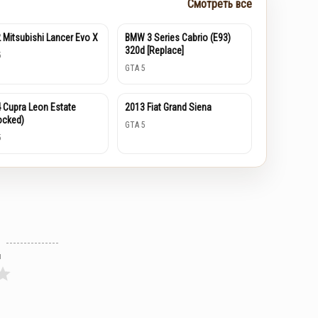
Смотреть все
 Mitsubishi Lancer Evo X
BMW 3 Series Cabrio (E93)
320d [Replace]
5
GTA 5
 Cupra Leon Estate
2013 Fiat Grand Siena
ocked)
GTA 5
5
л