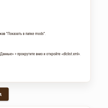
жав "Показать в папке mods".

анные» > прокрутите вниз и откройте «dlclist.xml».

д