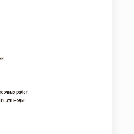
и.

сочных работ.

ь эти моды:
