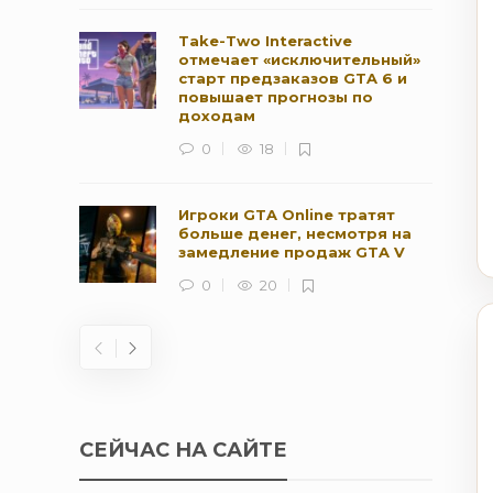
Take-Two Interactive
отмечает «исключительный»
старт предзаказов GTA 6 и
повышает прогнозы по
доходам
0
18
Игроки GTA Online тратят
больше денег, несмотря на
замедление продаж GTA V
0
20
СЕЙЧАС НА САЙТЕ