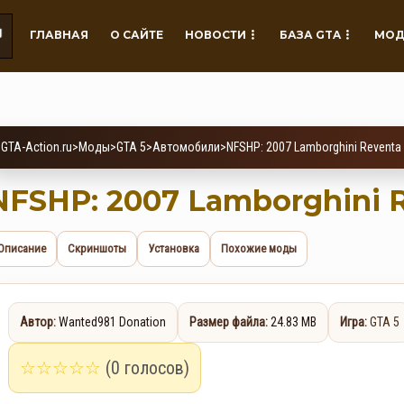
ГЛАВНАЯ
О САЙТЕ
НОВОСТИ
БАЗА GTA
МОД
GTA-Action.ru
>
Моды
>
GTA 5
>
Автомобили
>
NFSHP: 2007 Lamborghini Reventa
NFSHP: 2007 Lamborghini 
Описание
Скриншоты
Установка
Похожие моды
Автор:
Wanted981 Donation
Размер файла:
24.83 MB
Игра:
GTA 5
☆
☆
☆
☆
☆
(0 голосов)