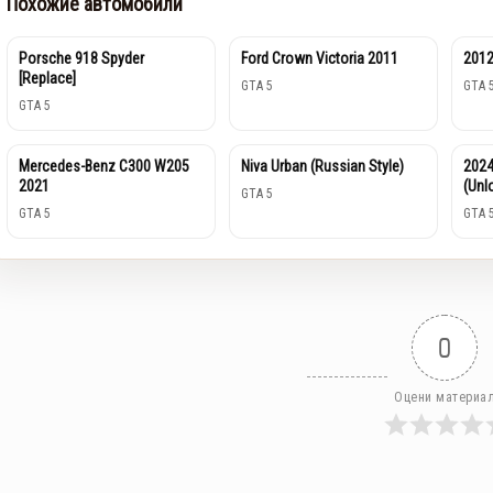
Похожие автомобили
Porsche 918 Spyder
Ford Crown Victoria 2011
2012
[Replace]
GTA 5
GTA 
GTA 5
Mercedes-Benz C300 W205
Niva Urban (Russian Style)
2024
2021
(Unl
GTA 5
GTA 5
GTA 
0
Оцени материа