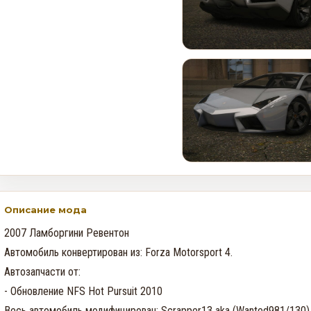
Rockstar и Netflix представят
новый трейлер геймплея GTA
6 первыми
0
32
Недельное событие GTA
Online: Летний ограбление (6–
12 августа)
0
360
Описание мода
2007 Ламборгини Ревентон

Автомобиль конвертирован из: Forza Motorsport 4.

Автозапчасти от:

- Обновление NFS Hot Pursuit 2010

Весь автомобиль модифицирован: Scrapper13 aka (Wanted981/130)
