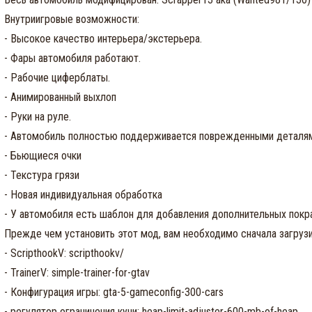
Внутриигровые возможности:

- Высокое качество интерьера/экстерьера.

- Фары автомобиля работают.

- Рабочие циферблаты.

- Анимированный выхлоп

- Руки на руле.

- Автомобиль полностью поддерживается поврежденными деталям
- Бьющиеся очки

- Текстура грязи

- Новая индивидуальная обработка

- У автомобиля есть шаблон для добавления дополнительных покра
Прежде чем установить этот мод, вам необходимо сначала загрузит
- ScripthookV: scripthookv/

- TrainerV: simple-trainer-for-gtav

- Конфигурация игры: gta-5-gameconfig-300-cars

- регулятор ограничения кучи: heap-limit-adjuster-600-mb-of-heap
