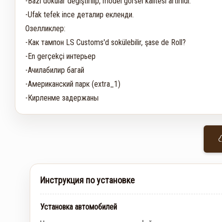
-Bazı dokular degiştirilip, model görsel kalitesi artırıldı.

-Ufak tefek ince деталир екленди.

Озелликлер:

-Как тампон LS Customs'd sokülebilir, şase de Roll?

-En gerçekçi интерьер

-Ачилабилир багай

-Американский парк (extra_1)

-Кирленме задержаны
Инструкция по установке
Установка автомобилей