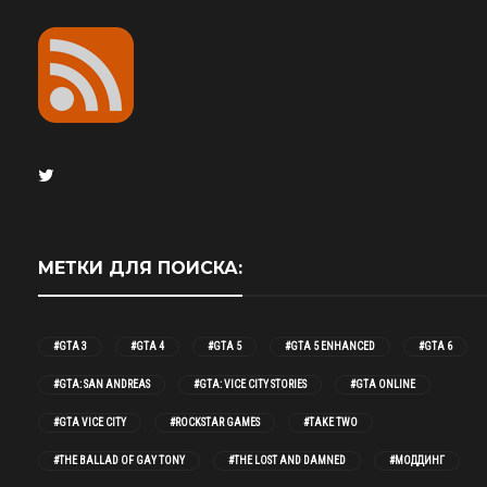
МЕТКИ ДЛЯ ПОИСКА:
#GTA 3
#GTA 4
#GTA 5
#GTA 5 ENHANCED
#GTA 6
#GTA: SAN ANDREAS
#GTA: VICE CITY STORIES
#GTA ONLINE
#GTA VICE CITY
#ROCKSTAR GAMES
#TAKE TWO
#THE BALLAD OF GAY TONY
#THE LOST AND DAMNED
#МОДДИНГ