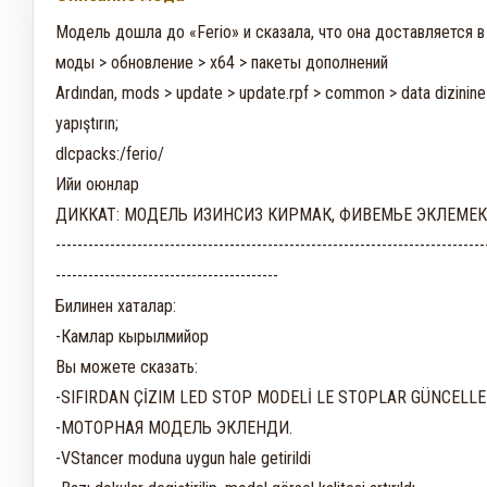
Модель дошла до «Ferio» и сказала, что она доставляется в
моды > обновление > x64 > пакеты дополнений

Ardından, mods > update > update.rpf > common > data dizinine gi
yapıştırın;

dlcpacks:/ferio/

Ийи оюнлар

ДИККАТ: МОДЕЛЬ ИЗИНСИЗ КИРМАК, ФИВЕМЬЕ ЭКЛЕМЕК
-------------------------------------------------------------------------------
-----------------------------------------

Билинен хаталар:

-Камлар кырылмийор

Вы можете сказать:

-SIFIRDAN ÇİZIM LED STOP MODELİ LE STOPLAR GÜNCELLEN
-МОТОРНАЯ МОДЕЛЬ ЭКЛЕНДИ.

-VStancer moduna uygun hale getirildi
