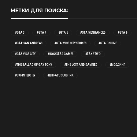
МЕТКИ ДЛЯ ПОИСКА:
#GTA 3
#GTA 4
#GTA 5
#GTA 5 ENHANCED
#GTA 6
#GTA: SAN ANDREAS
#GTA: VICE CITY STORIES
#GTA ONLINE
#GTA VICE CITY
#ROCKSTAR GAMES
#TAKE TWO
#THE BALLAD OF GAY TONY
#THE LOST AND DAMNED
#МОДДИНГ
#СКРИНШОТЫ
#ШТРАУС ЗЕЛЬНИК