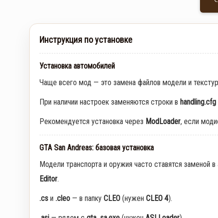
Инструкция по установке
Установка автомобилей
Чаще всего мод — это замена файлов модели и тексту
При наличии настроек заменяются строки в
handling.cfg
Рекомендуется установка через
ModLoader
, если мод
GTA San Andreas: базовая установка
Модели транспорта и оружия часто ставятся заменой в
Editor
.
.cs
и
.cleo
— в папку
CLEO
(нужен
CLEO 4
).
.asi
— рядом с
gta_sa.exe
(нужен
ASI Loader
).