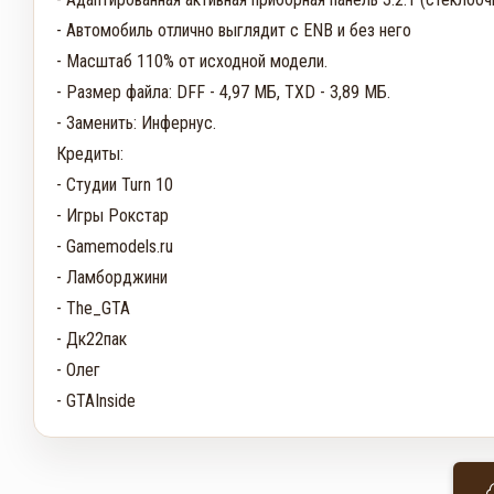
- Автомобиль отлично выглядит с ENB и без него

- Масштаб 110% от исходной модели.

- Размер файла: DFF - 4,97 МБ, TXD - 3,89 МБ.

- Заменить: Инфернус.

Кредиты:

- Студии Turn 10

- Игры Рокстар

- Gamemodels.ru

- Ламборджини

- The_GTA

- Дк22пак

- Олег

- GTAInside