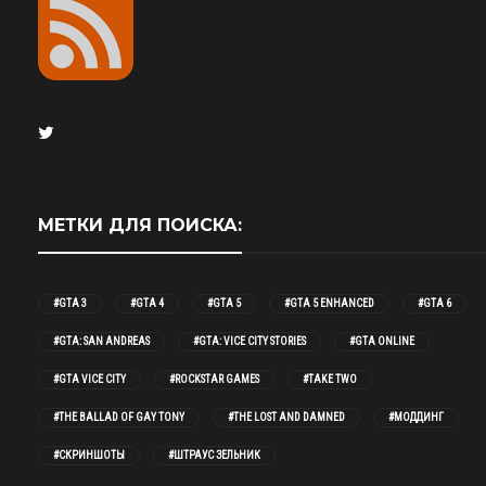
МЕТКИ ДЛЯ ПОИСКА:
#GTA 3
#GTA 4
#GTA 5
#GTA 5 ENHANCED
#GTA 6
#GTA: SAN ANDREAS
#GTA: VICE CITY STORIES
#GTA ONLINE
#GTA VICE CITY
#ROCKSTAR GAMES
#TAKE TWO
#THE BALLAD OF GAY TONY
#THE LOST AND DAMNED
#МОДДИНГ
#СКРИНШОТЫ
#ШТРАУС ЗЕЛЬНИК