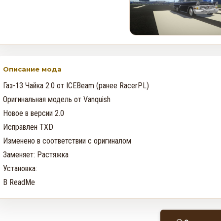
В GTA Online вышло новое
обновление для исправления
проблем финала ограбления
в Kortz Center
0
187
Описание мода
Газ-13 Чайка 2.0 от ICEBeam (ранее RacerPL)

Как получить редкий
Оригинальная модель от Vanquish

номерной знак LS Pounders в
Новое в версии 2.0

GTA Online на этой неделе
Исправлен TXD

0
136
Изменено в соответствии с оригиналом

Заменяет: Растяжка

Установка:

В ReadMe