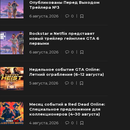
Опубликованы Перед Выходом
Трейлера №3
6 августа, 2026
0
Rockstar и Netflix представят
ockstar и Netflix представят новый
Инсайдер:
новый трейлер геймплея GTA 6
трейлер геймплея GTA 6 первыми
нового о G
первыми
 августа, 2026
0
14
29 июля, 202
6 августа, 2026
0
Недельное событие GTA Online:
Летний ограбление (6–12 августа)
5 августа, 2026
0
Месяц событий в Red Dead Online:
Специальное предложение для
коллекционеров (4–30 августа)
4 августа, 2026
0