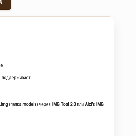
д
de
.
о поддерживает.
.img
(папка
models
) через
IMG Tool 2.0
или
Alci's IMG