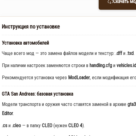
Скачать мо
Инструкция по установке
Установка автомобилей
Чаще всего мод — это замена файлов модели и текстур:
.dff
и
.txd
.
При наличии настроек заменяются строки в
handling.cfg
и
vehicles.i
Рекомендуется установка через
ModLoader
, если модификация ег
GTA San Andreas: базовая установка
Модели транспорта и оружия часто ставятся заменой в архиве
gta3
Editor
.
.cs
и
.cleo
— в папку
CLEO
(нужен
CLEO 4
).