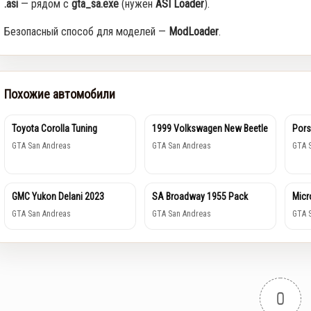
.asi
— рядом с
gta_sa.exe
(нужен
ASI Loader
).
Безопасный способ для моделей —
ModLoader
.
Похожие автомобили
Toyota Corolla Tuning
1999 Volkswagen New Beetle
Pors
GTA San Andreas
GTA San Andreas
GTA 
GMC Yukon Delani 2023
SA Broadway 1955 Pack
Micr
GTA San Andreas
GTA San Andreas
GTA 
0