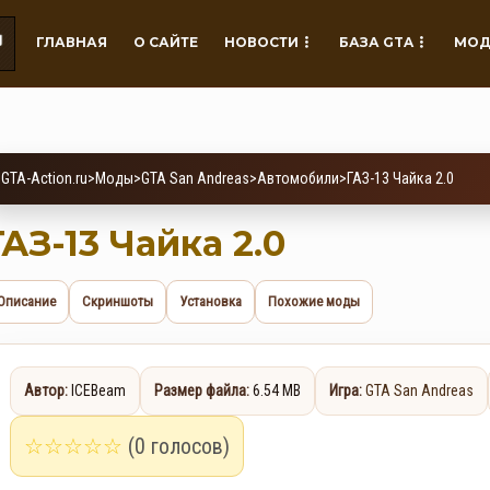
ГЛАВНАЯ
О САЙТЕ
НОВОСТИ
БАЗА GTA
МОД
GTA-Action.ru
>
Моды
>
GTA San Andreas
>
Автомобили
>
ГАЗ-13 Чайка 2.0
ГАЗ-13 Чайка 2.0
Описание
Скриншоты
Установка
Похожие моды
Автор:
ICEBeam
Размер файла:
6.54 MB
Игра:
GTA San Andreas
☆
☆
☆
☆
☆
(0 голосов)