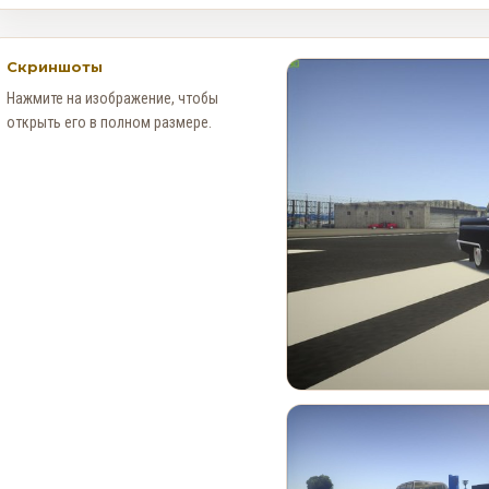
Скриншоты
Нажмите на изображение, чтобы
открыть его в полном размере.
Месяц событий в Red Dead
Online: Специальное
предложение для
коллекционеров (4–30
августа)
0
122