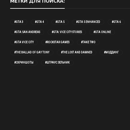
МЕТКИ ДЛЯ ПОИСКА:
#GTA 3
#GTA 4
#GTA 5
#GTA 5 ENHANCED
#GTA 6
#GTA: SAN ANDREAS
#GTA: VICE CITY STORIES
#GTA ONLINE
#GTA VICE CITY
#ROCKSTAR GAMES
#TAKE TWO
#THE BALLAD OF GAY TONY
#THE LOST AND DAMNED
#МОДДИНГ
#СКРИНШОТЫ
#ШТРАУС ЗЕЛЬНИК