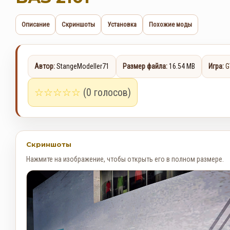
Описание
Скриншоты
Установка
Похожие моды
Автор:
StangeModeller71
Размер файла:
16.54 MB
Игра:
G
☆
☆
☆
☆
☆
(0 голосов)
Скриншоты
Нажмите на изображение, чтобы открыть его в полном размере.