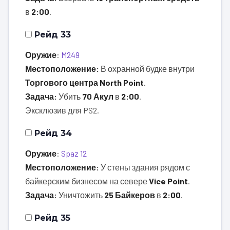
в
2:00
.
Рейд 33
Оружие
:
M249
Местоположение:
В охранной будке внутри
Торгового центра North Point
.
Задача:
Убить
70 Акул
в
2:00
.
Эксклюзив для PS2.
Рейд 34
Оружие
:
Spaz 12
Местоположение:
У стены здания рядом с
байкерским бизнесом на севере
Vice Point
.
Задача:
Уничтожить
25 Байкеров
в
2:00
.
Рейд 35