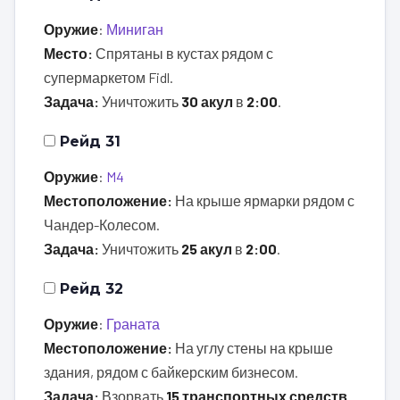
Оружие
:
Миниган
Место:
Спрятаны в кустах рядом с
супермаркетом Fidl.
Задача:
Уничтожить
30 акул
в
2:00
.
Рейд 31
Оружие
:
M4
Местоположение:
На крыше ярмарки рядом с
Чандер-Колесом.
Задача:
Уничтожить
25 акул
в
2:00
.
Рейд 32
Оружие
:
Граната
Местоположение:
На углу стены на крыше
здания, рядом с байкерским бизнесом.
Задача:
Взорвать
15 транспортных средств