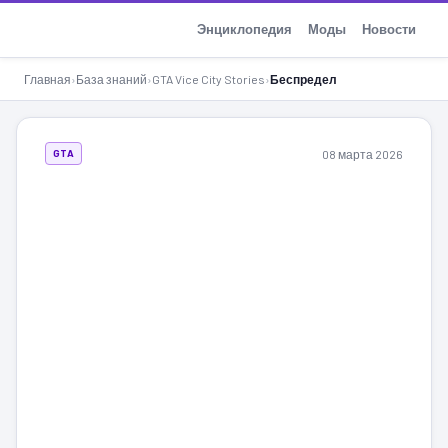
GTA-Action.ru
Энциклопедия
Моды
Новости
Главная
›
База знаний
›
GTA Vice City Stories
›
Беспредел
08 марта 2026
GTA