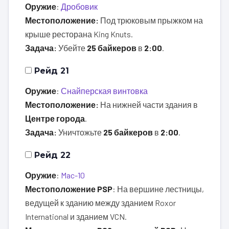
Оружие
:
Дробовик
Местоположение:
Под трюковым прыжком на
крыше ресторана King Knuts.
Задача:
Убейте
25 байкеров
в
2:00
.
Рейд 21
Оружие
:
Снайперская винтовка
Местоположение:
На нижней части здания в
Центре города
.
Задача:
Уничтожьте
25 байкеров
в
2:00
.
Рейд 22
Оружие
:
Mac-10
Местоположение PSP
: На вершине лестницы,
ведущей к зданию между зданием Roxor
International и зданием VCN.