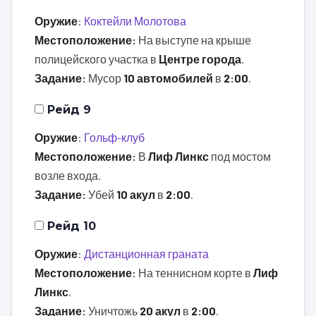
Оружие
:
Коктейли Молотова
Местоположение:
На выступе на крыше
полицейского участка в
Центре города
.
Задание:
Мусор
10 автомобилей
в
2:00
.
Рейд 9
Оружие
:
Гольф-клуб
Местоположение:
В
Лиф Линкс
под мостом
возле входа.
Задание:
Убей
10 акул
в
2:00
.
Рейд 10
Оружие
:
Дистанционная граната
Местоположение:
На теннисном корте в
Лиф
Линкс
.
Задание:
Уничтожь
20 акул
в
2:00
.