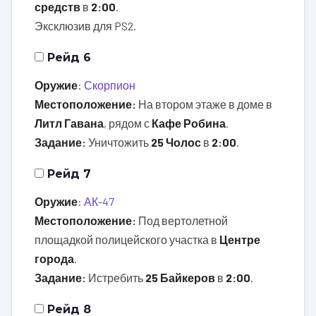
средств
в
2:00
.
Эксклюзив для PS2.
Рейд 6
Оружие
:
Скорпион
Местоположение:
На втором этаже в доме в
Литл Гавана
, рядом с
Кафе Робина
.
Задание:
Уничтожить
25 Чолос
в
2:00
.
Рейд 7
Оружие
:
АК-47
Местоположение:
Под вертолетной
площадкой полицейского участка в
Центре
города
.
Задание:
Истребить
25 Байкеров
в
2:00
.
Рейд 8