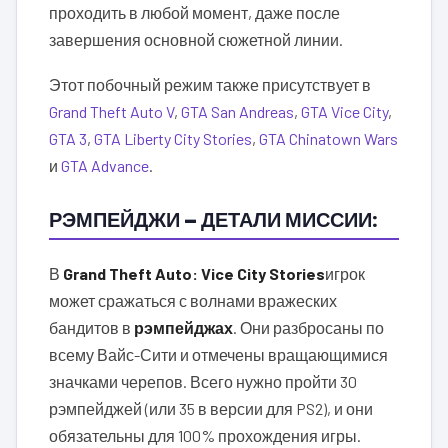
проходить в любой момент, даже после
завершения основной сюжетной линии.
Этот побочный режим также присутствует в
Grand Theft Auto V
,
GTA San Andreas
,
GTA Vice City
,
GTA 3
,
GTA Liberty City Stories
,
GTA Chinatown Wars
и
GTA Advance
.
РЭМПЕЙДЖИ — ДЕТАЛИ МИССИИ:
В
Grand Theft Auto: Vice City Stories
игрок
может сражаться с волнами вражеских
бандитов в
рэмпейджах
. Они разбросаны по
всему Вайс-Сити и отмечены вращающимися
значками черепов. Всего нужно пройти 30
рэмпейджей (или 35 в версии для PS2), и они
обязательны для 100% прохождения игры.