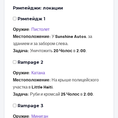
Рэмпейджи: локации
Рэмпейдж 1
Оружие
:
Пистолет
Местоположение:
У
Sunshine Autos
, за
зданием и за забором слева.
Задача:
Уничтожить
20 Чолос
в
2:00
.
Rampage 2
Оружие
:
Катана
Местоположение:
На крыше полицейского
участка в
Little Haiti
.
Задача:
Руби и кромсай
25 Чолос
в
2:00
.
Rampage 3
Оружие
:
Миниган