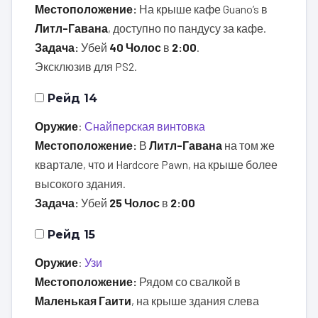
Местоположение:
На крыше кафе Guano’s в
Литл-Гавана
, доступно по пандусу за кафе.
Задача:
Убей
40 Чолос
в
2:00
.
Эксклюзив для PS2.
Рейд 14
Оружие
:
Снайперская винтовка
Местоположение:
В
Литл-Гавана
на том же
квартале, что и Hardcore Pawn, на крыше более
высокого здания.
Задача:
Убей
25 Чолос
в
2:00
Рейд 15
Оружие
:
Узи
Местоположение:
Рядом со свалкой в
Маленькая Гаити
, на крыше здания слева