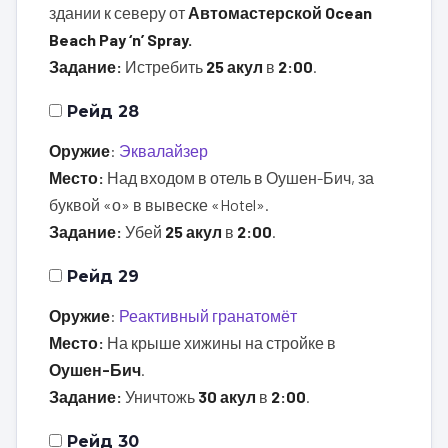
здании к северу от
Автомастерской Ocean
Beach Pay ‘n’ Spray.
Задание:
Истребить
25 акул
в
2:00
.
Рейд 28
Оружие
:
Эквалайзер
Место:
Над входом в отель в Оушен-Бич, за
буквой «о» в вывеске «Hotel».
Задание:
Убей
25 акул
в
2:00
.
Рейд 29
Оружие
:
Реактивный гранатомёт
Место:
На крыше хижины на стройке в
Оушен-Бич
.
Задание:
Уничтожь
30 акул
в
2:00
.
Рейд 30