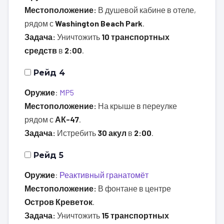
Местоположение:
В душевой кабине в отеле,
рядом с
Washington Beach Park
.
Задача:
Уничтожить
10 транспортных
средств
в
2:00
.
Рейд 4
Оружие
:
MP5
Местоположение:
На крыше в переулке
рядом с
АК-47
.
Задача:
Истребить
30 акул
в
2:00
.
Рейд 5
Оружие
:
Реактивный гранатомёт
Местоположение:
В фонтане в центре
Остров Креветок
.
Задача:
Уничтожить
15 транспортных