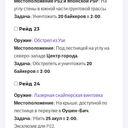
Местоположение PS2 и японской PSP
: На
углу стены в южной части грунтовой трассы.
Задача:
Уничтожить
20 байкеров
в
2:00
.
Рейд 23
Оружие
:
Обстрел из Узи
Местоположение:
Под лестницей на углу на
северо-западе
Центр города
.
Задача:
Обстрелять и уничтожить
20
байкеров
в
2:00
.
Рейд 24
Оружие
:
Лазерная снайперская винтовка
Местоположение:
На крыше, доступной по
лестнице в переулке в
Оушен-Бич
.
Задача:
Убить
25 акул
в
2:00.
Эксклюзив для PS2.