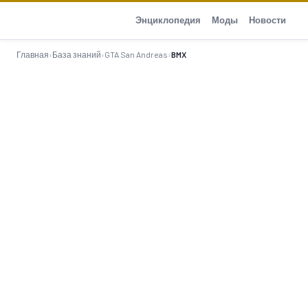
GTA-Action.ru
Энциклопедия
Моды
Новости
Главная
›
База знаний
›
GTA San Andreas
›
BMX