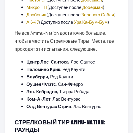
Микро ПП
(Доступен после
Доберман
)
Дробовик
(Доступен после
Зеленого Сабля
)
АК-47
(Доступно после
Ура Ка-Бум-Бум
)
Не все Ammu-Nation достаточно большие,
чтобы вместить Стрелковые Тиры. Места, где
проходят эти испытания, следующие:
Центр Лос-Сантоса
, Лос-Сантос
Паломино Крик,
Ред Каунти
Блуберри
, Ред Каунти
Оушен Флэтс
, Сан-Фиерро
Эль Кебрадос
, Тьерра Робада
Ком-А-Лот
, Лас Вентурас
Олд Вентурас Стрип
, Лас Вентурас
СТРЕЛКОВЫЙ ТИР AMMU-NATION:
РАУНДЫ