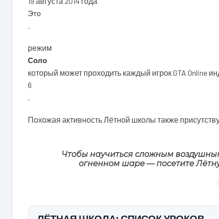
19 августа 2014 года
Это
.
режим
Соло
который может проходить каждый игрок GTA Online и
6
.
Похожая активность Лётной школы также присутству
Чтобы научиться сложным воздушным
огненном шаре — посетите Лётн
ЛЁТНАЯ ШКОЛА: СПИСОК УРОКОВ