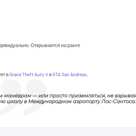
ндивидуально. Открывается на ранге
ет в
Grand Theft Auto V
и
GTA San Andreas
.
 манёврам — или просто приземляться, не взрывая
ую школу в Международном аэропорту Лос-Сантоса.