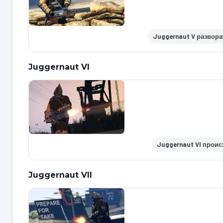
Juggernaut V разворач
Juggernaut VI
Juggernaut VI происх
Juggernaut VII