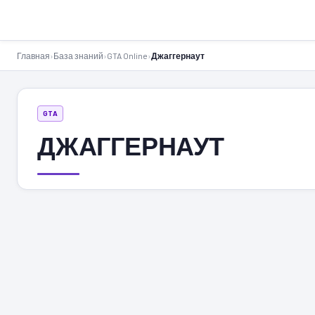
GTA-Action.ru
Главная
›
База знаний
›
GTA Online
›
Джаггернаут
GTA
ДЖАГГЕРНАУТ