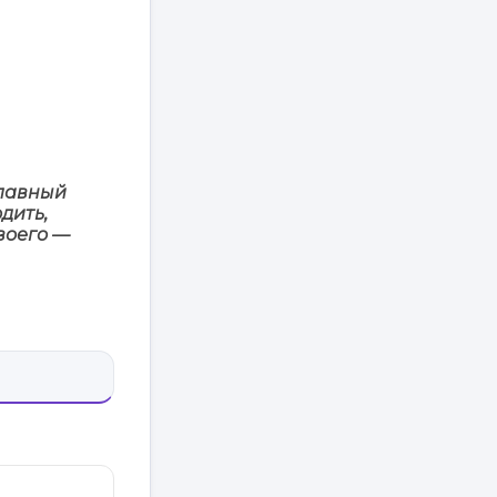
главный
дить,
воего —