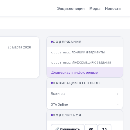
Энциклопедия
Моды
Новости
СОДЕРЖАНИЕ
20 марта 2026
Juggernaut: локации и варианты
Juggernaut: Информация о задании
Джаггернаут: инфо о релизе
НАВИГАЦИЯ GTA ONLINE
Все игры
›
GTA Online
›
ПОДЕЛИТЬСЯ
Копировать
VK
TG