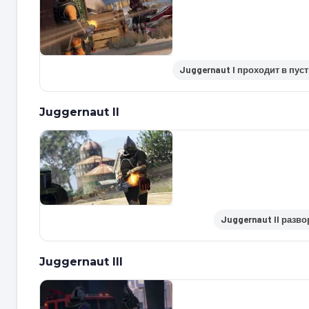
Juggernaut I проходит в пус
Juggernaut II
Juggernaut II разво
Juggernaut III