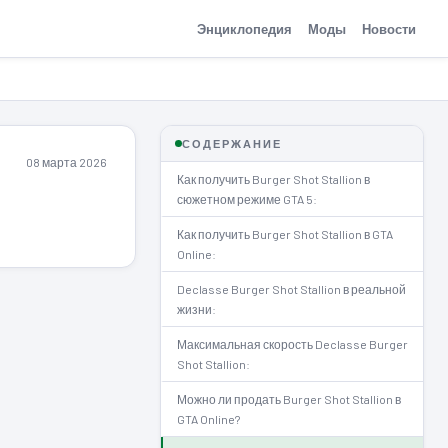
Энциклопедия
Моды
Новости
СОДЕРЖАНИЕ
08 марта 2026
Как получить Burger Shot Stallion в
сюжетном режиме GTA 5:
Как получить Burger Shot Stallion в GTA
Online:
Declasse Burger Shot Stallion в реальной
жизни:
Максимальная скорость Declasse Burger
Shot Stallion:
Можно ли продать Burger Shot Stallion в
GTA Online?