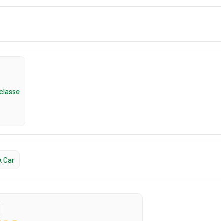
classe
k Car