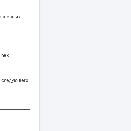
бственных
ine с
ии следующего