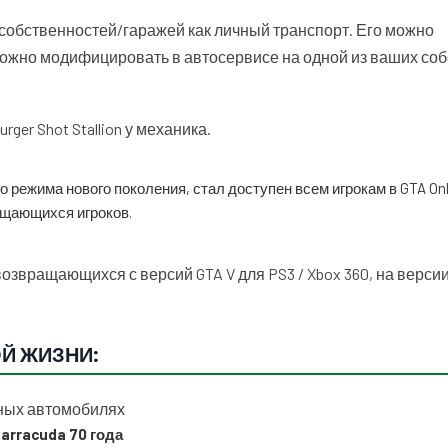
собственностей/гаражей как личный транспорт. Его можно
 можно модифицировать в автосервисе на одной из ваших со
rger Shot Stallion у механика.
режима нового поколения, стал доступен всем игрокам в GTA Onl
щающихся игроков.
возвращающихся с версий GTA V для PS3 / Xbox 360, на верс
НОЙ ЖИЗНИ:
льных автомобилях
 Barracuda 70 года