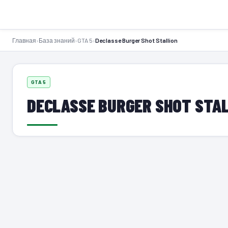
GTA-Action.ru
Главная
›
База знаний
›
GTA 5
›
Declasse Burger Shot Stallion
GTA 5
DECLASSE BURGER SHOT STA