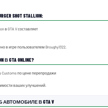
ER SHOT STALLION:
on в GTA V составляет
но в игре пользователем Broughy1322.
 В GTA ONLINE?
tos Customs по цене перепродажи
тоимости ваших улучшений.
ОБ АВТОМОБИЛЕ В GTA V