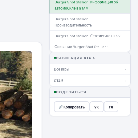
Burger Shot Stallion: информация об
автомобиле в GTA V
Burger Shot Stallion:
Производительность
Burger Shot Stallion: Статистика GTA V
Описание Burger Shot Stallion:
НАВИГАЦИЯ GTA 5
Все игры
›
GTA 5
›
ПОДЕЛИТЬСЯ
Копировать
VK
TG