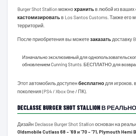
Burger Shot Stallion можно
хранить
в любой из ваших 
кастомизировать
в Los Santos Customs. Также его
территорий.
После приобретения вы можете
заказать
доставку Bu
Изначально эксклюзивный для однопользовательского 
обновлением Cunning Stunts. БЕСПЛАТНО для возвра
Этот автомобиль доступен
бесплатно
для игроков, 
поколения (PS4 / Xbox One / ПК).
DECLASSE BURGER SHOT STALLION В РЕАЛЬ
Дизайн Declasse Burger Shot Stallion основан на реа
Oldsmobile Cutlass 68 – ’69 и ’70 – ’71, Plymouth Hemi