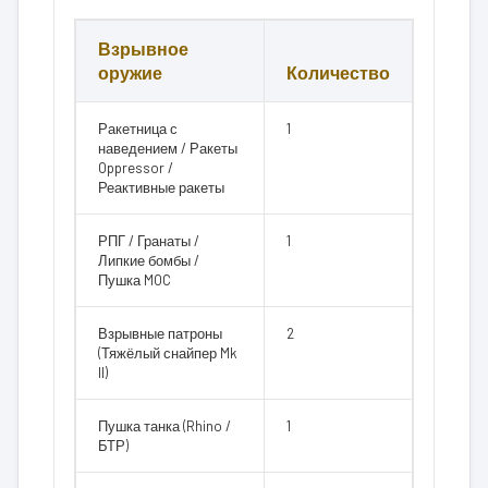
Взрывное
оружие
Количество
Ракетница с
1
наведением / Ракеты
Oppressor /
Реактивные ракеты
РПГ / Гранаты /
1
Липкие бомбы /
Пушка MOC
Взрывные патроны
2
(Тяжёлый снайпер Mk
II)
Пушка танка (Rhino /
1
БТР)