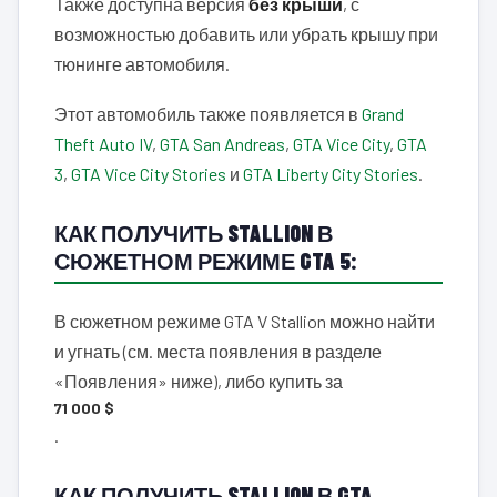
Также доступна версия
без крыши
, с
возможностью добавить или убрать крышу при
тюнинге автомобиля.
Этот автомобиль также появляется в
Grand
Theft Auto IV
,
GTA San Andreas
,
GTA Vice City
,
GTA
3
,
GTA Vice City Stories
и
GTA Liberty City Stories
.
КАК ПОЛУЧИТЬ STALLION В
СЮЖЕТНОМ РЕЖИМЕ GTA 5:
В сюжетном режиме GTA V Stallion можно найти
и угнать (см. места появления в разделе
«Появления» ниже), либо купить за
71 000 $
.
КАК ПОЛУЧИТЬ STALLION В GTA