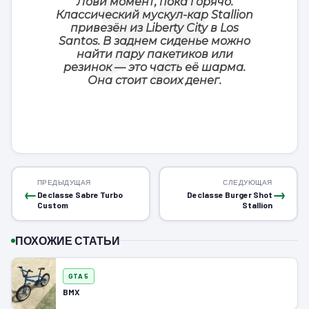
Лови момент, пока горячо.
Классический мускул-кар Stallion
привезён из Liberty City в Los
Santos. В заднем сиденье можно
найти пару пакетиков или
резинок — это часть её шарма.
Она стоит своих денег.
ПРЕДЫДУЩАЯ
СЛЕДУЮЩАЯ
←
→
Declasse Sabre Turbo
Declasse Burger Shot
Custom
Stallion
ПОХОЖИЕ СТАТЬИ
GTA 5
BMX