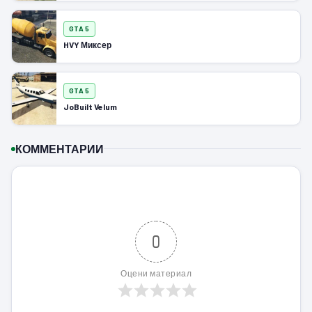
GTA 5
HVY Миксер
GTA 5
JoBuilt Velum
КОММЕНТАРИИ
0
Оцени материал