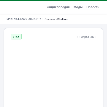
GTA-Action.ru
Энциклопедия
Моды
Новости
Главная
›
База знаний
›
GTA 5
›
Declasse Stallion
08 марта 2026
GTA 5